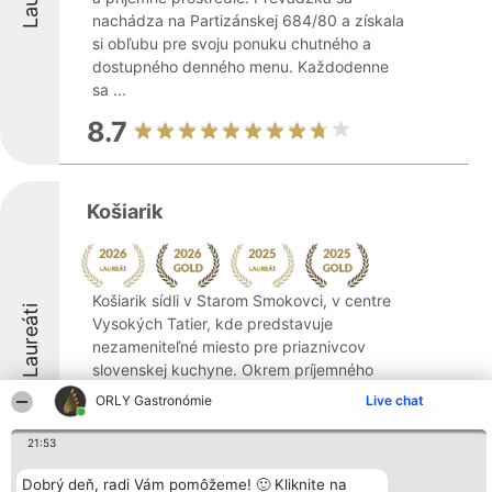
nachádza na Partizánskej 684/80 a získala
si obľubu pre svoju ponuku chutného a
dostupného denného menu. Každodenne
sa ...
8.7
Košiarik
Košiarik sídli v Starom Smokovci, v centre
Laureáti
Vysokých Tatier, kde predstavuje
nezameniteľné miesto pre priaznivcov
slovenskej kuchyne. Okrem príjemného
prostredia zahŕňa ponuka tohto podniku
ORLY Gastronómie
Live chat
kvalitnú kávu, rozmanité syrové misy z
kozích, ovčích ...
21:53
9.1
Dobrý deň, radi Vám pomôžeme! 🙂 Kliknite na