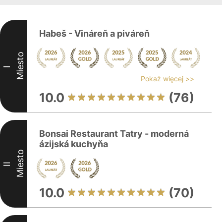
Habeš - Vináreň a piváreň
Miesto
I
Pokaż więcej >>
10.0
(76)
Bonsai Restaurant Tatry - moderná
ázijská kuchyňa
Miesto
II
10.0
(70)