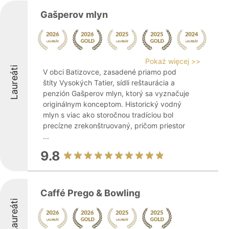
Gašperov mlyn
Pokaż więcej >>
Laureáti
V obci Batizovce, zasadené priamo pod
štíty Vysokých Tatier, sídli reštaurácia a
penzión Gašperov mlyn, ktorý sa vyznačuje
originálnym konceptom. Historický vodný
mlyn s viac ako storočnou tradíciou bol
precízne zrekonštruovaný, pričom priestor
...
9.8
Caffé Prego & Bowling
Laureáti