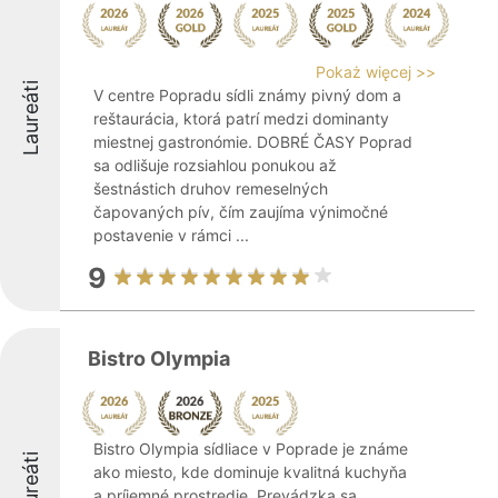
Pokaż więcej >>
Laureáti
V centre Popradu sídli známy pivný dom a
reštaurácia, ktorá patrí medzi dominanty
miestnej gastronómie. DOBRÉ ČASY Poprad
sa odlišuje rozsiahlou ponukou až
šestnástich druhov remeselných
čapovaných pív, čím zaujíma výnimočné
postavenie v rámci ...
9
Bistro Olympia
Bistro Olympia sídliace v Poprade je známe
Laureáti
ako miesto, kde dominuje kvalitná kuchyňa
a príjemné prostredie. Prevádzka sa