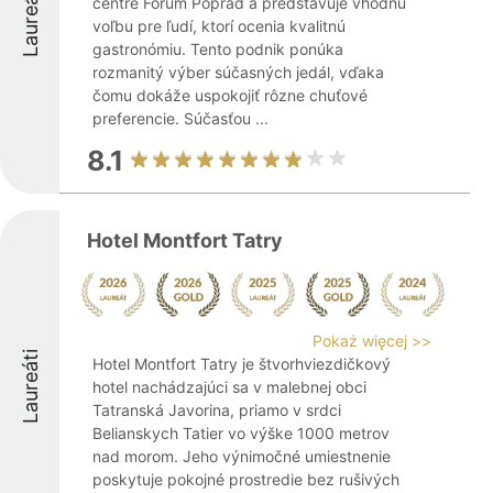
Laureáti
centre Forum Poprad a predstavuje vhodnú
voľbu pre ľudí, ktorí ocenia kvalitnú
gastronómiu. Tento podnik ponúka
rozmanitý výber súčasných jedál, vďaka
čomu dokáže uspokojiť rôzne chuťové
preferencie. Súčasťou ...
8.1
Hotel Montfort Tatry
Pokaż więcej >>
Laureáti
Hotel Montfort Tatry je štvorhviezdičkový
hotel nachádzajúci sa v malebnej obci
Tatranská Javorina, priamo v srdci
Belianskych Tatier vo výške 1000 metrov
nad morom. Jeho výnimočné umiestnenie
poskytuje pokojné prostredie bez rušivých