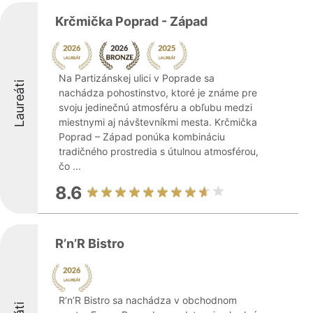
Krčmička Poprad - Západ
Na Partizánskej ulici v Poprade sa
Laureáti
nachádza pohostinstvo, ktoré je známe pre
svoju jedinečnú atmosféru a obľubu medzi
miestnymi aj návštevníkmi mesta. Krčmička
Poprad – Západ ponúka kombináciu
tradičného prostredia s útulnou atmosférou,
čo ...
8.6
R’n’R Bistro
R’n’R Bistro sa nachádza v obchodnom