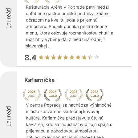
Reštaurácia Aréna v Poprade patrí medzi
Laureáti
obľúbené gastronomické podniky, známe
dôrazom na kvalitu jedla a príjemnú
atmosféru. Podnik ponúka pestré denné
menu, ktoré oslovuje rozmanitosťou chutí, a
rozsiahly výber jedál z medzinárodnej i
slovenskej ...
8.4
Kafiarnička
V centre Popradu sa nachádza výnimočné
Laureáti
miesto zasvätené skutočnej kávovej
kultúre. Kafiarnička predstavuje útulnú
kaviareň, kde sa industriálny dizajn spája s
príjemnou a pohodovou atmosférou.
Základom jej ponuky je výberová káva,