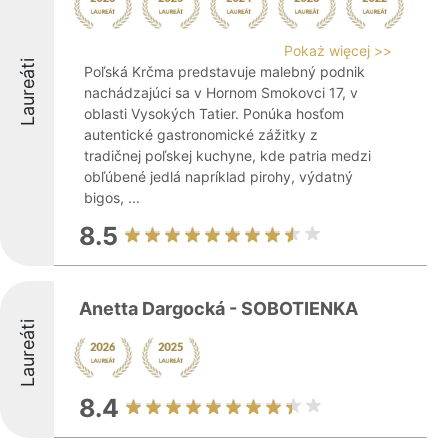
Pokaż więcej >>
Laureáti
Poľská Krčma predstavuje malebný podnik
nachádzajúci sa v Hornom Smokovci 17, v
oblasti Vysokých Tatier. Ponúka hosťom
autentické gastronomické zážitky z
tradičnej poľskej kuchyne, kde patria medzi
obľúbené jedlá napríklad pirohy, výdatný
bigos, ...
8.5
Anetta Dargocká - SOBOTIENKA
Laureáti
8.4