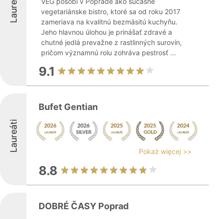
Laureáti
VEG pôsobí v Poprade ako súčasné
vegetariánske bistro, ktoré sa od roku 2017
zameriava na kvalitnú bezmäsitú kuchyňu.
Jeho hlavnou úlohou je prinášať zdravé a
chutné jedlá prevažne z rastlinných surovín,
pričom významnú rolu zohráva pestrosť ...
9.1
Bufet Gentian
Laureáti
Pokaż więcej >>
8.8
DOBRÉ ČASY Poprad