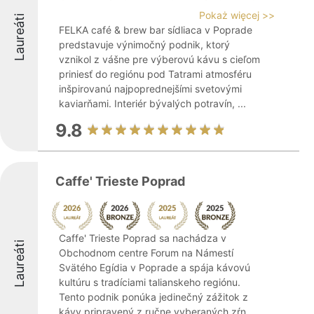
Pokaż więcej >>
Laureáti
FELKA café & brew bar sídliaca v Poprade
predstavuje výnimočný podnik, ktorý
vznikol z vášne pre výberovú kávu s cieľom
priniesť do regiónu pod Tatrami atmosféru
inšpirovanú najpoprednejšími svetovými
kaviarňami. Interiér bývalých potravín, ...
9.8
Caffe' Trieste Poprad
Caffe' Trieste Poprad sa nachádza v
Laureáti
Obchodnom centre Forum na Námestí
Svätého Egídia v Poprade a spája kávovú
kultúru s tradíciami talianskeho regiónu.
Tento podnik ponúka jedinečný zážitok z
kávy pripravený z ručne vyberaných zŕn