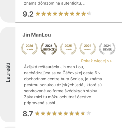
známa dôrazom na autenticitu, ...
9.2
Jin ManLou
Pokaż więcej >>
Laureáti
Ázijská reštaurácia Jin man Lou,
nachádzajúca sa na Čáčovskej ceste 6 v
obchodnom centre Aura Senica, je známa
pestrou ponukou ázijských jedál, ktoré sú
servírované vo forme švédskych stolov.
Zákazníci tu môžu ochutnať čerstvo
pripravené sushi ...
8.7