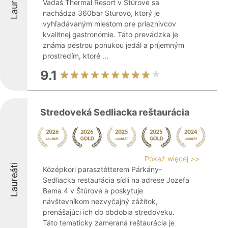
Laureáti
Vadaš Thermal Resort v Štúrove sa
nachádza 360bar Sturovo, ktorý je
vyhľadávaným miestom pre priaznivcov
kvalitnej gastronómie. Táto prevádzka je
známa pestrou ponukou jedál a príjemným
prostredím, ktoré ...
9.1
Stredoveká Sedliacka reštaurácia
Pokaż więcej >>
Laureáti
Középkori parasztétterem Párkány-
Sedliacka restaurácia sídli na adrese Jozefa
Bema 4 v Štúrove a poskytuje
návštevníkom nezvyčajný zážitok,
prenášajúci ich do obdobia stredoveku.
Táto tematicky zameraná reštaurácia je