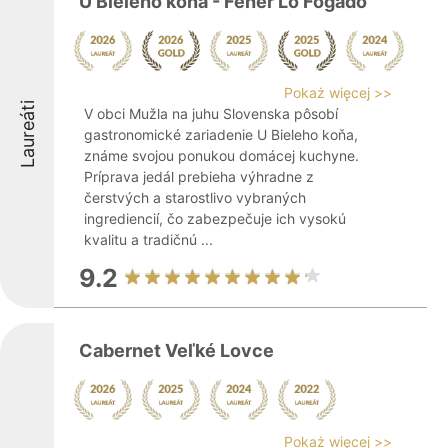
U Bieleho koňa - Fehér Ló Fogadó
Pokaż więcej >>
Laureáti
V obci Mužla na juhu Slovenska pôsobí
gastronomické zariadenie U Bieleho koňa,
známe svojou ponukou domácej kuchyne.
Príprava jedál prebieha výhradne z
čerstvých a starostlivo vybraných
ingrediencií, čo zabezpečuje ich vysokú
kvalitu a tradičnú ...
9.2
Cabernet Veľké Lovce
Pokaż więcej >>