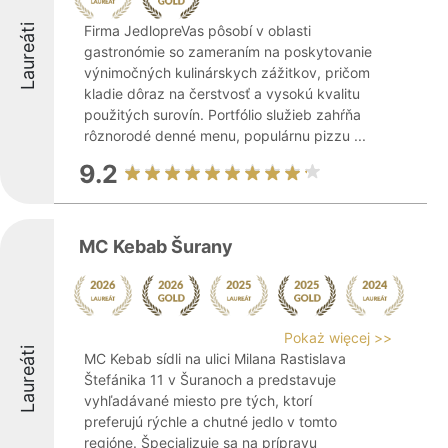
Laureáti
Firma JedlopreVas pôsobí v oblasti
gastronómie so zameraním na poskytovanie
výnimočných kulinárskych zážitkov, pričom
kladie dôraz na čerstvosť a vysokú kvalitu
použitých surovín. Portfólio služieb zahŕňa
rôznorodé denné menu, populárnu pizzu ...
9.2
MC Kebab Šurany
Pokaż więcej >>
Laureáti
MC Kebab sídli na ulici Milana Rastislava
Štefánika 11 v Šuranoch a predstavuje
vyhľadávané miesto pre tých, ktorí
preferujú rýchle a chutné jedlo v tomto
regióne. Špecializuje sa na prípravu