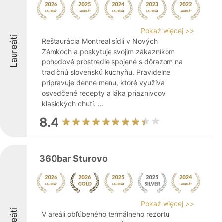
Pokaż więcej >>
Laureáti
Reštaurácia Montreal sídli v Nových
Zámkoch a poskytuje svojim zákazníkom
pohodové prostredie spojené s dôrazom na
tradičnú slovenskú kuchyňu. Pravidelne
pripravuje denné menu, ktoré využíva
osvedčené recepty a láka priaznivcov
klasických chutí. ...
8.4
360bar Sturovo
Pokaż więcej >>
V areáli obľúbeného termálneho rezortu