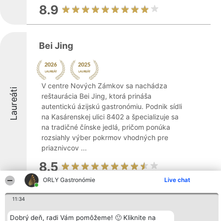
8.9
Bei Jing
V centre Nových Zámkov sa nachádza
Laureáti
reštaurácia Bei Jing, ktorá prináša
autentickú ázijskú gastronómiu. Podnik sídli
na Kasárenskej ulici 8402 a špecializuje sa
na tradičné čínske jedlá, pričom ponúka
rozsiahly výber pokrmov vhodných pre
priaznivcov ...
8.5
ORLY Gastronómie
Live chat
11:34
Kaviareň Pánbach
Dobrý deň, radi Vám pomôžeme! 🙂 Kliknite na