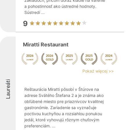
základoch, pričom dôraz kladie na varenie
a pohostinnosť ako ústredné hodnoty.
Sústredí ...
9
Miratti Restaurant
Pokaż więcej >>
Laureáti
Reštaurácia Miratti pôsobí v Štúrove na
adrese Svätého Štefana 2 a je známa ako
obľúbené miesto pre priaznivcov kvalitnej
gastronómie. Zariadenie sa vyznačuje
poctivou kuchyňou a rozsiahlou ponukou
jedál, ktoré vyhovujú rôznym chuťovým
preferenciám. ...