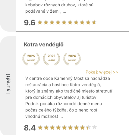
kebabov rôznych druhov, ktoré sú
podávané v žemli, ...
9.6
Kotra vendéglő
Pokaż więcej >>
Laureáti
V centre obce Kamenný Most sa nachádza
reštaurácia a hostinec Kotra vendéglő,
ktorý je známy ako tradičné miesto stretnutí
pre domácich obyvateľov aj turistov.
Podnik ponúka rôznorodé denné menu
počas celého týždňa, čo z neho robí
vhodnú možnosť ...
8.4