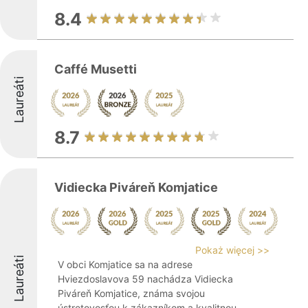
8.4
Caffé Musetti
Laureáti
8.7
Vidiecka Piváreň Komjatice
Pokaż więcej >>
Laureáti
V obci Komjatice sa na adrese
Hviezdoslavova 59 nachádza Vidiecka
Piváreň Komjatice, známa svojou
ústretovosťou k zákazníkom a kvalitnou