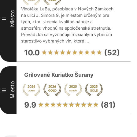
Vinotéka LaBa, pôsobiaca v Nových Zámkoch
Miesto
na ulici J. Simora 9, je miestom určeným pre
II
tých, ktorí si cenia kvalitné nápoje a
atmosféru vhodnú na spoločenské stretnutia.
Prevádzka sa vyznačuje rozsiahlym výberom
starostlivo vybraných vín, ktoré ...
10.0
(52)
Grilované Kuriatko Šurany
Miesto
III
9.9
(81)