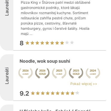
Laureáti
Pizza King v Štúrove patrí medzi obľúbené
gastronomické podniky, ktoré lákajú
milovníkov rozmanitej kuchyne. Sortiment
reštaurácie zahŕňa pestré chute, pričom
ponúka pizze, cestoviny, šťavnaté
hamburgery, gyros i čerstvé šaláty. Hostia
majú ...
8
Noodle, wok soup sushi
Laureáti
Pokaż więcej >>
9.2