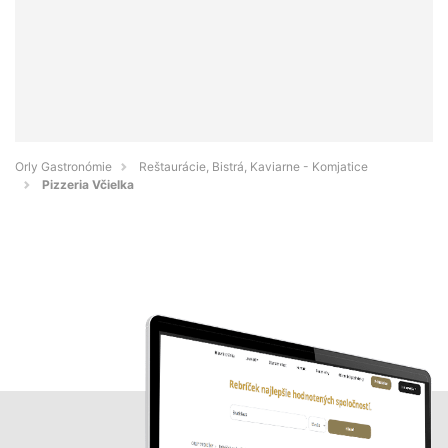
Orly Gastronómie
Reštaurácie, Bistrá, Kaviarne - Komjatice
Pizzeria Včielka