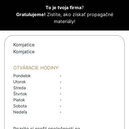
To je tvoja firma
?
Gratulujeme!
Zistite, ako získať propagačné
materiály!
Komjatice
Komjatice
OTVÁRACIE HODINY:
Pondelok
-
Utorok
-
Streda
-
Štvrtok
-
Piatok
-
Sobota
-
Nedeľa
-
Pozrite si profil spoločnosti na