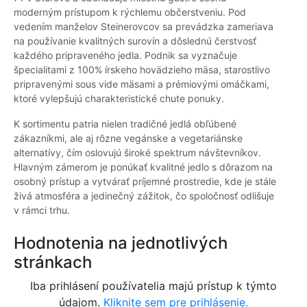
moderným prístupom k rýchlemu občerstveniu. Pod
vedením manželov Steinerovcov sa prevádzka zameriava
na používanie kvalitných surovín a dôslednú čerstvosť
každého pripraveného jedla. Podnik sa vyznačuje
špecialitami z 100% írskeho hovädzieho mäsa, starostlivo
pripravenými sous vide mäsami a prémiovými omáčkami,
ktoré vylepšujú charakteristické chute ponuky.
K sortimentu patria nielen tradičné jedlá obľúbené
zákazníkmi, ale aj rôzne vegánske a vegetariánske
alternatívy, čím oslovujú široké spektrum návštevníkov.
Hlavným zámerom je ponúkať kvalitné jedlo s dôrazom na
osobný prístup a vytvárať príjemné prostredie, kde je stále
živá atmosféra a jedinečný zážitok, čo spoločnosť odlišuje
v rámci trhu.
Hodnotenia na jednotlivých
stránkach
Iba prihlásení používatelia majú prístup k týmto
údajom.
Kliknite sem pre prihlásenie.