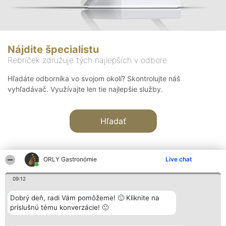
Nájdite špecialistu
Rebríček združuje tých najlepších v odbore
Hľadáte odborníka vo svojom okolí? Skontrolujte náš
vyhľadávač. Využívajte len tie najlepšie služby.
Hľadať
ORLY Gastronómie
Live chat
09:12
Organizátor hodnotenia
Hodnotenie
Kontakt
Dobrý deň, radi Vám pomôžeme! 🙂 Kliknite na
Bright Side Solutions sp. z o.
Laureáti
Kontakt
príslušnú tému konverzácie! 🙂
o. sp. k.
Lista
ul. Ruska 22
wszystkich
Wrocław 50-079
Laureatów