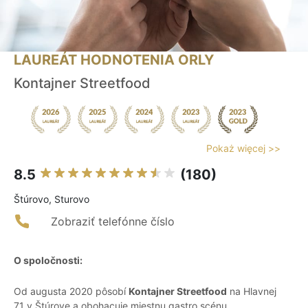
LAUREÁT HODNOTENIA ORLY
Kontajner Streetfood
Pokaż więcej >>
8.5
(180)
Štúrovo, Sturovo
Zobraziť telefónne číslo
O spoločnosti:
Od augusta 2020 pôsobí
Kontajner Streetfood
na Hlavnej
71 v Štúrove a obohacuje miestnu gastro scénu