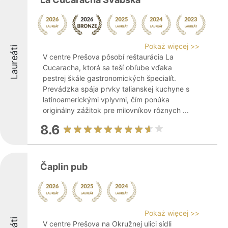
Pokaż więcej >>
Laureáti
V centre Prešova pôsobí reštaurácia La
Cucaracha, ktorá sa teší obľube vďaka
pestrej škále gastronomických špecialít.
Prevádzka spája prvky talianskej kuchyne s
latinoamerickými vplyvmi, čím ponúka
originálny zážitok pre milovníkov rôznych ...
8.6
Čaplin pub
Pokaż więcej >>
V centre Prešova na Okružnej ulici sídli