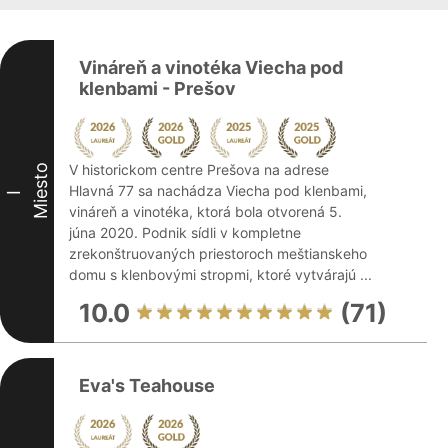
Vináreň a vinotéka Viecha pod
klenbami - Prešov
V historickom centre Prešova na adrese
Miesto
Hlavná 77 sa nachádza Viecha pod klenbami,
I
vináreň a vinotéka, ktorá bola otvorená 5.
júna 2020. Podnik sídli v kompletne
zrekonštruovaných priestoroch meštianskeho
domu s klenbovými stropmi, ktoré vytvárajú ...
10.0
(71)
Eva's Teahouse