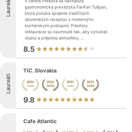
Laureáti
V centre Prešova sa nachádza
gastronomická prevádzka FanFan Tulipan,
ktorá ponúka spojenie tradičných
slovenských receptov s modernými
kuchárskymi postupmi. Priestory
reštaurácie sú navrhnuté tak, aby vytvárali
útulnú a príjemnú atmosféru, ...
8.5
TiC. Slovakia
Laureáti
9.8
Cafe Atlantic