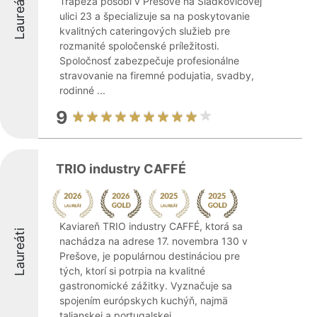
Laureáti
Trapeza pôsobí v Prešove na Sládkovičovej
ulici 23 a špecializuje sa na poskytovanie
kvalitných cateringových služieb pre
rozmanité spoločenské príležitosti.
Spoločnosť zabezpečuje profesionálne
stravovanie na firemné podujatia, svadby,
rodinné ...
9
TRIO industry CAFFÉ
Kaviareň TRIO industry CAFFÉ, ktorá sa
Laureáti
nachádza na adrese 17. novembra 130 v
Prešove, je populárnou destináciou pre
tých, ktorí si potrpia na kvalitné
gastronomické zážitky. Vyznačuje sa
spojením európskych kuchýň, najmä
talianskej a portugalskej, ...