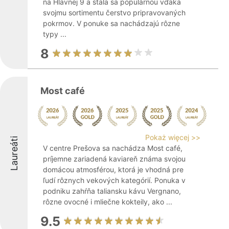
na Hlavnej 9 a stala sa populárnou vďaka
svojmu sortimentu čerstvo pripravovaných
pokrmov. V ponuke sa nachádzajú rôzne
typy ...
8
Most café
Pokaż więcej >>
Laureáti
V centre Prešova sa nachádza Most café,
príjemne zariadená kaviareň známa svojou
domácou atmosférou, ktorá je vhodná pre
ľudí rôznych vekových kategórií. Ponuka v
podniku zahŕňa taliansku kávu Vergnano,
rôzne ovocné i mliečne kokteily, ako ...
9.5