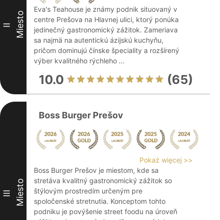
Eva's Teahouse je známy podnik situovaný v
Miesto
centre Prešova na Hlavnej ulici, ktorý ponúka
II
jedinečný gastronomický zážitok. Zameriava
sa najmä na autentickú ázijskú kuchyňu,
pričom dominujú čínske špeciality a rozšírený
výber kvalitného rýchleho ...
10.0
(65)
Boss Burger Prešov
Pokaż więcej >>
Boss Burger Prešov je miestom, kde sa
stretáva kvalitný gastronomický zážitok so
Miesto
štýlovým prostredím určeným pre
III
spoločenské stretnutia. Konceptom tohto
podniku je povýšenie street foodu na úroveň