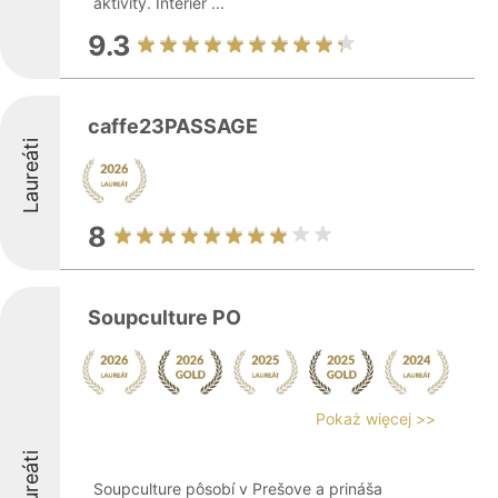
aktivity. Interiér ...
9.3
caffe23PASSAGE
Laureáti
8
Soupculture PO
Pokaż więcej >>
Laureáti
Soupculture pôsobí v Prešove a prináša