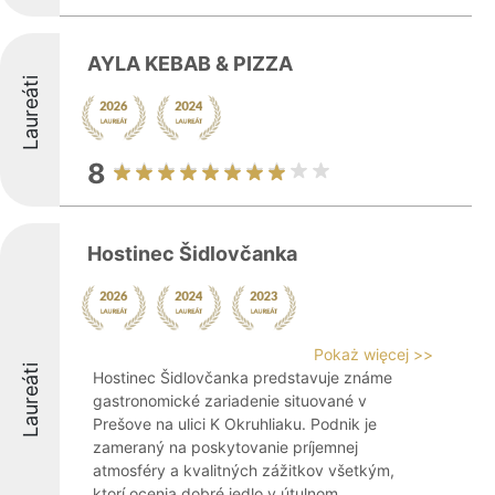
AYLA KEBAB & PIZZA
Laureáti
8
Hostinec Šidlovčanka
Pokaż więcej >>
Laureáti
Hostinec Šidlovčanka predstavuje známe
gastronomické zariadenie situované v
Prešove na ulici K Okruhliaku. Podnik je
zameraný na poskytovanie príjemnej
atmosféry a kvalitných zážitkov všetkým,
ktorí ocenia dobré jedlo v útulnom