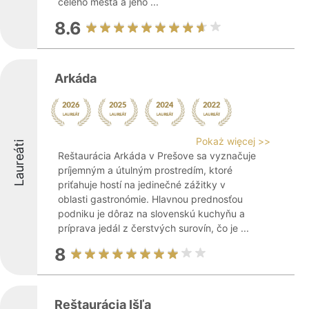
celého mesta a jeho ...
8.6
Arkáda
Pokaż więcej >>
Laureáti
Reštaurácia Arkáda v Prešove sa vyznačuje
príjemným a útulným prostredím, ktoré
priťahuje hostí na jedinečné zážitky v
oblasti gastronómie. Hlavnou prednosťou
podniku je dôraz na slovenskú kuchyňu a
príprava jedál z čerstvých surovín, čo je ...
8
Reštaurácia Išľa