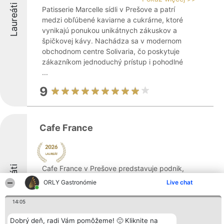
Laureáti
Patisserie Marcelle sídli v Prešove a patrí
medzi obľúbené kaviarne a cukrárne, ktoré
vynikajú ponukou unikátnych zákuskov a
špičkovej kávy. Nachádza sa v modernom
obchodnom centre Solivaria, čo poskytuje
zákazníkom jednoduchý prístup i pohodlné
...
9
Cafe France
Laureáti
Cafe France v Prešove predstavuje podnik,
ktorý sa zameriava na kvalitnú gastronómiu
ORLY Gastronómie
Live chat
a vytváranie príjemných zážitkov pre
svojich hostí. Tento podnik sa nachádza v
14:05
priestoroch Obchodného centra Novum na
Dobrý deň, radi Vám pomôžeme! 🙂 Kliknite na
adrese Námestie legionárov 15267/1 a ...