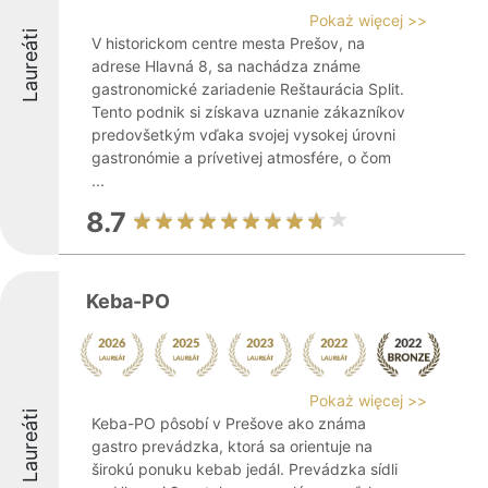
Pokaż więcej >>
Laureáti
V historickom centre mesta Prešov, na
adrese Hlavná 8, sa nachádza známe
gastronomické zariadenie Reštaurácia Split.
Tento podnik si získava uznanie zákazníkov
predovšetkým vďaka svojej vysokej úrovni
gastronómie a prívetivej atmosfére, o čom
...
8.7
Keba-PO
Pokaż więcej >>
Laureáti
Keba-PO pôsobí v Prešove ako známa
gastro prevádzka, ktorá sa orientuje na
širokú ponuku kebab jedál. Prevádzka sídli