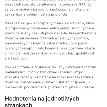
pizzových špecialít. Je situovaná na Levočskej 34A, čo
zaručuje strategickú polohu a jednoduchý prístup pre
zákazníkov z celého mesta a jeho okolia.
Pizzeria funguje v koncepte rýchleho občerstvenia, ktorý
je prispôsobený potrebám klientov preferujúcich rýchle a
efektívne služby bez ústupkov v kvalite. Prevádzka kladie
dôraz na servírovanie chutných a čerstvých pokrmov,
pripravovaných z kvalitne vyberaných surovín podľa
overených receptúr. Táto kombinácia sa pozitívne odráža
v hodnoteniach zákazníkov, ktorí vyzdvihujú spoľahlivosť
a stálosť chutí.
Ponuka pizzerie je zostavená tak, aby vyhovovala rôznym
preferenciám, počnúc tradičnými variáciami až po
špeciálne recepty. Zameranie na spokojnosť zákazníka a
dôraz na poskytovanie kvalitných služieb prispievajú k
obľúbenosti podniku medzi priaznivcami pizze v Prešove.
Hodnotenia na jednotlivých
stránkach