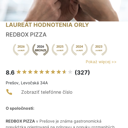
LAUREÁT HODNOTENIA ORLY
REDBOX PIZZA
Pokaż więcej >>
8.6
(327)
Prešov, Levočská 34A
Zobraziť telefónne číslo
O spoločnosti:
REDBOX PIZZA
v Prešove je známa gastronomická
prevádzka orientovaná na prípravu a ponuku rozmanitých