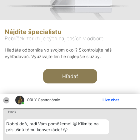
Nájdite špecialistu
Rebríček združuje tých najlepších v odbore
Hľadáte odborníka vo svojom okolí? Skontrolujte náš
vyhľadávač. Využívajte len tie najlepšie služby.
Hľadať
ORLY Gastronómie
Live chat
11:23
Organizátor hodnotenia
Hodnotenie
Kontakt
Dobrý deň, radi Vám pomôžeme! 🙂 Kliknite na
Bright Side Solutions sp. z o.
Laureáti
Kontakt
príslušnú tému konverzácie! 🙂
o. sp. k.
Lista
ul. Ruska 22
wszystkich