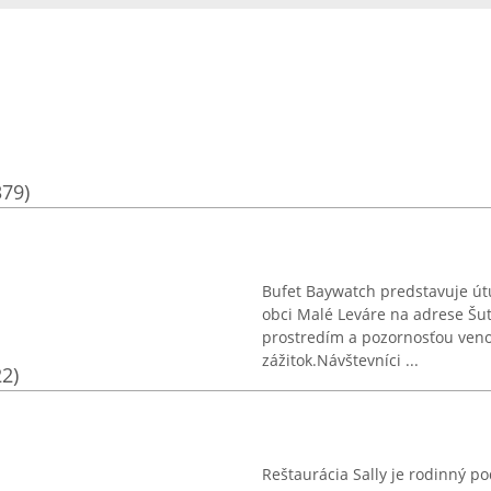
379)
Bufet Baywatch predstavuje út
obci Malé Leváre na adrese Šu
prostredím a pozornosťou veno
zážitok.Návštevníci ...
22)
Reštaurácia Sally je rodinný po