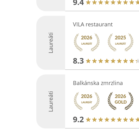
9.4
VILA restaurant
Laureáti
8.3
Balkánska zmrzlina
Laureáti
9.2