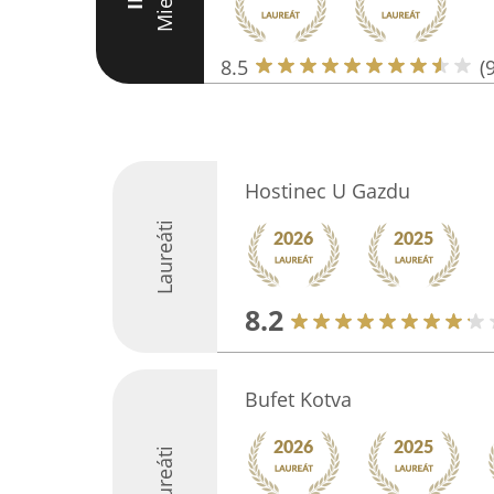
Miesto
III
8.5
(
Hostinec U Gazdu
Laureáti
8.2
Bufet Kotva
Laureáti