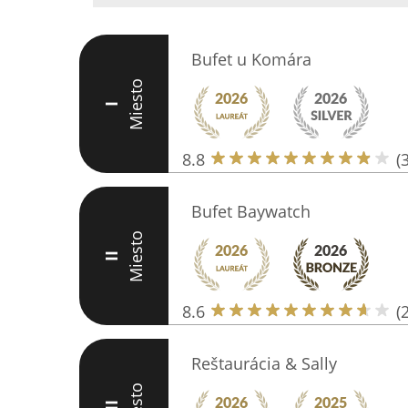
Bufet u Komára
Miesto
I
8.8
(
Bufet Baywatch
Miesto
II
8.6
(
Reštaurácia & Sally