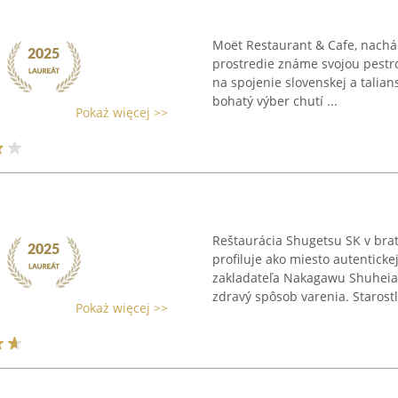
Moët Restaurant & Cafe, nachád
prostredie známe svojou pestro
na spojenie slovenskej a talia
bohatý výber chutí ...
Pokaż więcej >>
Reštaurácia Shugetsu SK v brat
profiluje ako miesto autentick
zakladateľa Nakagawu Shuheia k
zdravý spôsob varenia. Starostli
Pokaż więcej >>