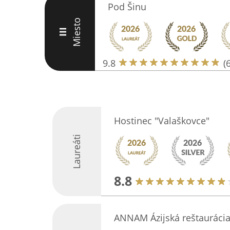
Pod Šinu
Miesto
III
9.8
(
Hostinec "Valaškovce"
Laureáti
8.8
ANNAM Ázijská reštauráci