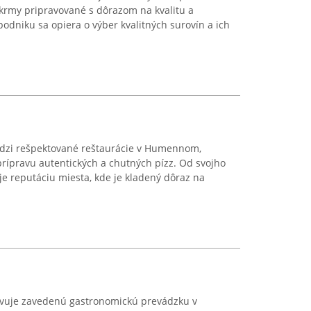
krmy pripravované s dôrazom na kvalitu a
podniku sa opiera o výber kvalitných surovín a ich
edzi rešpektované reštaurácie v Humennom,
rípravu autentických a chutných pízz. Od svojho
je reputáciu miesta, kde je kladený dôraz na
avuje zavedenú gastronomickú prevádzku v