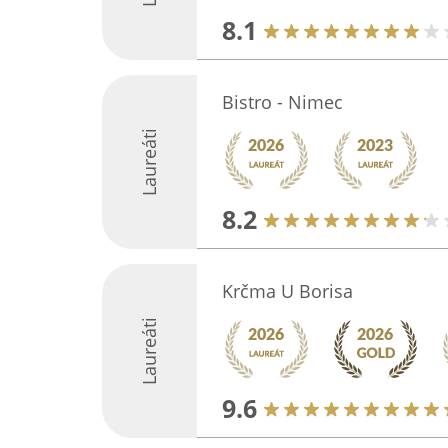
8.1
Bistro - Nimec
Laureáti
8.2
Krčma U Borisa
Laureáti
9.6