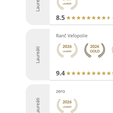
Laureáti
8.5
Ranč Veľopolie
Laureáti
9.4
zero
Laureáti