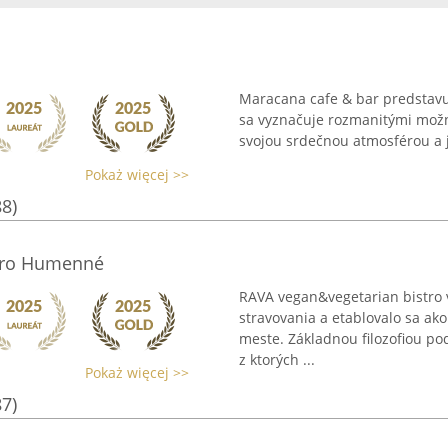
Maracana cafe & bar predstavuj
sa vyznačuje rozmanitými možno
svojou srdečnou atmosférou a je
Pokaż więcej >>
88)
tro Humenné
RAVA vegan&vegetarian bistro
stravovania a etablovalo sa ak
meste. Základnou filozofiou pod
z ktorých ...
Pokaż więcej >>
87)