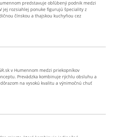
 Humennom predstavuje obľúbený podnik medzi
 jej rozsiahlej ponuke figurujú špeciality z
adičnou čínskou a thajskou kuchyňou cez
BRGR.sk v Humennom medzi priekopníkov
nceptu. Prevádzka kombinuje rýchlu obsluhu a
 dôrazom na vysokú kvalitu a výnimočnú chuť