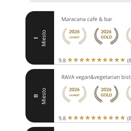
Maracana cafe & bar
Miesto
I
9.8
(
RAVA vegan&vegetarian bis
Miesto
II
9.8
(