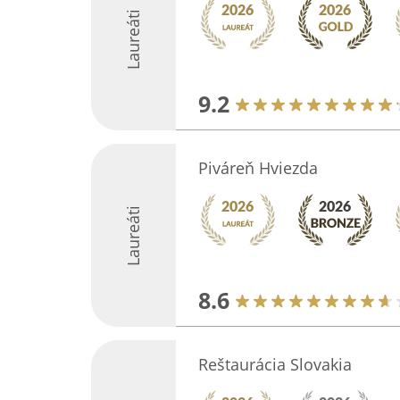
Laureáti
9.2
Piváreň Hviezda
Laureáti
8.6
Reštaurácia Slovakia