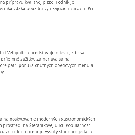
a prípravu kvalitnej pizze. Podnik je
zniká vďaka použitiu vynikajúcich surovín. Pri
bci Veľopolie a predstavuje miesto, kde sa
 príjemné zážitky. Zameriava sa na
toré patrí ponuka chutných obedových menu a
y ...
a na poskytovanie moderných gastronomických
 prostredí na Štefánikovej ulici. Populárnosť
ákazníci, ktorí oceňujú vysoký štandard jedál a