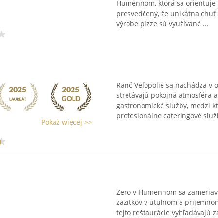
Humennom, ktorá sa orientuje n
presvedčený, že unikátna chuť v
výrobe pizze sú využívané ...
Ranč Veľopolie sa nachádza v o
stretávajú pokojná atmosféra a
gastronomické služby, medzi k
profesionálne cateringové služb
Pokaż więcej >>
Zero v Humennom sa zameriav
zážitkov v útulnom a príjemnom
tejto reštaurácie vyhľadávajú z