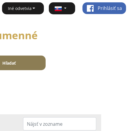
Prihlásiť sa
Iné odvetvia
 Humenné
Hľadať