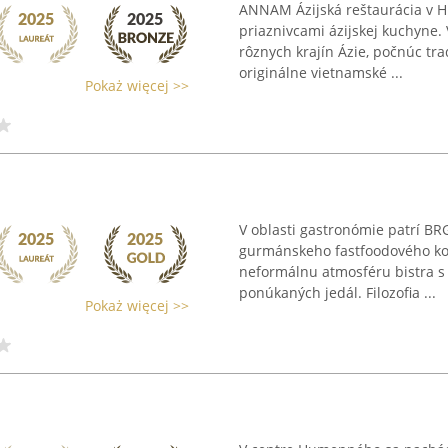
ANNAM Ázijská reštaurácia v
priaznivcami ázijskej kuchyne. V
rôznych krajín Ázie, počnúc tr
originálne vietnamské ...
Pokaż więcej >>
V oblasti gastronómie patrí 
gurmánskeho fastfoodového ko
neformálnu atmosféru bistra s
ponúkaných jedál. Filozofia ...
Pokaż więcej >>