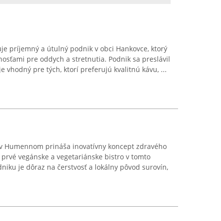
e príjemný a útulný podnik v obci Hankovce, ktorý
sťami pre oddych a stretnutia. Podnik sa preslávil
 vhodný pre tých, ktorí preferujú kvalitnú kávu, ...
 v Humennom prináša inovatívny koncept zdravého
o prvé vegánske a vegetariánske bistro v tomto
niku je dôraz na čerstvosť a lokálny pôvod surovín,