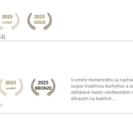
63)
V centre Humenného sa nachádz
svojou tradičnou kuchyňou a au
obľúbené medzi návštevníkmi 
dôrazom na kvalitné ...
a