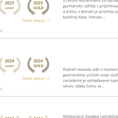
V centre Humenného sa nachád
gurmánske zážitky s príjemnou 
a bistro, v ktorom je prioritou 
kvalitnej káve. Ponuka ...
Pokaż więcej >>
Piváreň Hviezda sídli v Humen
gastronómie, pričom svoje služ
Pokaż więcej >>
zariadenie je vyhľadávané najm
servis, vďaka čomu sa ...
Reštaurácia Slovakia nachádz