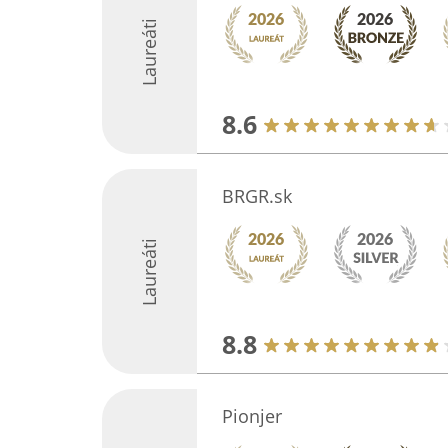
Laureáti
8.6
BRGR.sk
Laureáti
8.8
Pionjer