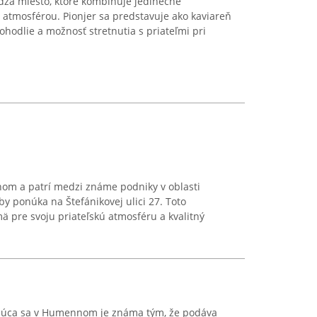
za miesto, ktoré kombinuje jedinečné
atmosférou. Pionjer sa predstavuje ako kaviareň
pohodlie a možnosť stretnutia s priateľmi pri
nom a patrí medzi známe podniky v oblasti
by ponúka na Štefánikovej ulici 27. Toto
ä pre svoju priateľskú atmosféru a kvalitný
ajúca sa v Humennom je známa tým, že podáva