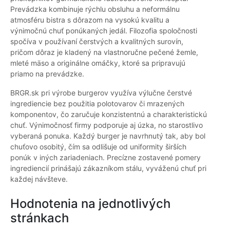
Prevádzka kombinuje rýchlu obsluhu a neformálnu
atmosféru bistra s dôrazom na vysokú kvalitu a
výnimočnú chuť ponúkaných jedál. Filozofia spoločnosti
spočíva v používaní čerstvých a kvalitných surovín,
pričom dôraz je kladený na vlastnoručne pečené žemle,
mleté mäso a originálne omáčky, ktoré sa pripravujú
priamo na prevádzke.
BRGR.sk pri výrobe burgerov využíva výlučne čerstvé
ingrediencie bez použitia polotovarov či mrazených
komponentov, čo zaručuje konzistentnú a charakteristickú
chuť. Výnimočnosť firmy podporuje aj úzka, no starostlivo
vyberaná ponuka. Každý burger je navrhnutý tak, aby bol
chuťovo osobitý, čím sa odlišuje od uniformity širších
ponúk v iných zariadeniach. Precízne zostavené pomery
ingrediencií prinášajú zákazníkom stálu, vyváženú chuť pri
každej návšteve.
Hodnotenia na jednotlivých
stránkach