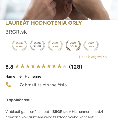
LAUREÁT HODNOTENIA ORLY
BRGR.sk
Pokaż więcej >>
8.8
(128)
Humenné , Humenné
Zobraziť telefónne číslo
O spoločnosti:
V oblasti gastronómie patrí
BRGR.sk
v Humennom medzi
priekopníkov gurmánskeho fastfoodového konceptu.