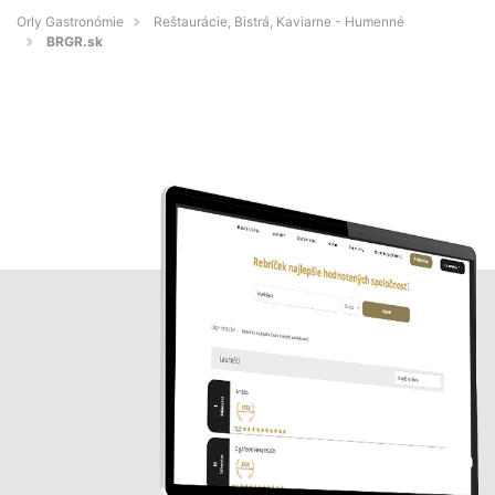
Orly Gastronómie
Reštaurácie, Bistrá, Kaviarne - Humenné
BRGR.sk