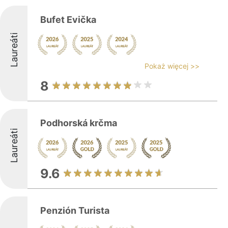
Bufet Evička
Laureáti
Pokaż więcej >>
8
Podhorská krčma
Laureáti
9.6
Penzión Turista