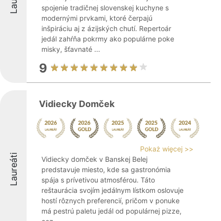
spojenie tradičnej slovenskej kuchyne s
modernými prvkami, ktoré čerpajú
inšpiráciu aj z ázijských chutí. Repertoár
jedál zahŕňa pokrmy ako populárne poke
misky, šťavnaté ...
9
Vidiecky Domček
Pokaż więcej >>
Laureáti
Vidiecky domček v Banskej Belej
predstavuje miesto, kde sa gastronómia
spája s prívetivou atmosférou. Táto
reštaurácia svojím jedálnym lístkom oslovuje
hostí rôznych preferencií, pričom v ponuke
má pestrú paletu jedál od populárnej pizze,