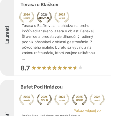
Terasa u Blaškov
Terasa u Blaškov sa nachádza na brehu
Laureáti
Počúvadlianskeho jazera v oblasti Banskej
Štiavnice a predstavuje dlhoročný rodinný
podnik pôsobiaci v oblasti gastronómie. Z
pôvodného malého bufetu sa vyvinula na
známu reštauráciu, ktorá zaujme unikátnou
...
8.7
Bufet Pod Hrádzou
Pokaż więcej >>
Bufet Pod Hrádzou sa nachádza v