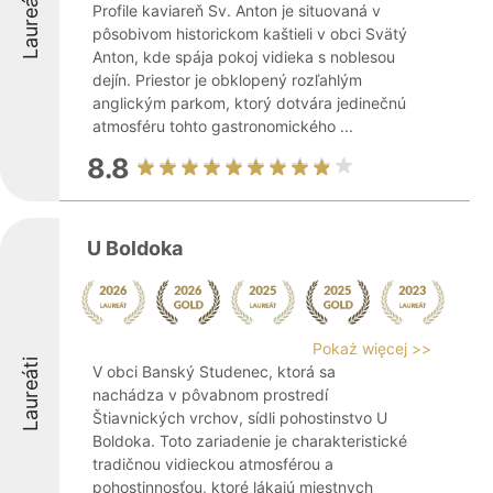
Laureáti
Profile kaviareň Sv. Anton je situovaná v
pôsobivom historickom kaštieli v obci Svätý
Anton, kde spája pokoj vidieka s noblesou
dejín. Priestor je obklopený rozľahlým
anglickým parkom, ktorý dotvára jedinečnú
atmosféru tohto gastronomického ...
8.8
U Boldoka
Pokaż więcej >>
Laureáti
V obci Banský Studenec, ktorá sa
nachádza v pôvabnom prostredí
Štiavnických vrchov, sídli pohostinstvo U
Boldoka. Toto zariadenie je charakteristické
tradičnou vidieckou atmosférou a
pohostinnosťou, ktoré lákajú miestnych