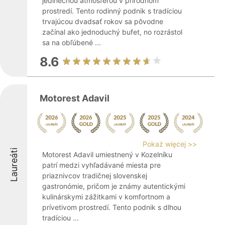
jedinečnou atmosférou v prírodnom
prostredí. Tento rodinný podnik s tradíciou
trvajúcou dvadsať rokov sa pôvodne
začínal ako jednoduchý bufet, no rozrástol
sa na obľúbené ...
8.6
Motorest Adavil
Pokaż więcej >>
Laureáti
Motorest Adavil umiestnený v Kozelníku
patrí medzi vyhľadávané miesta pre
priaznivcov tradičnej slovenskej
gastronómie, pričom je známy autentickými
kulinárskymi zážitkami v komfortnom a
prívetivom prostredí. Tento podnik s dlhou
tradíciou ...