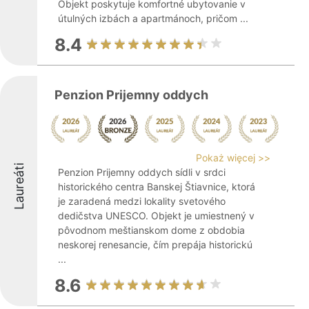
Objekt poskytuje komfortné ubytovanie v
útulných izbách a apartmánoch, pričom ...
8.4
Penzion Prijemny oddych
Pokaż więcej >>
Laureáti
Penzion Prijemny oddych sídli v srdci
historického centra Banskej Štiavnice, ktorá
je zaradená medzi lokality svetového
dedičstva UNESCO. Objekt je umiestnený v
pôvodnom meštianskom dome z obdobia
neskorej renesancie, čím prepája historickú
...
8.6