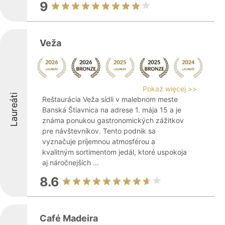
9
Veža
Pokaż więcej >>
Laureáti
Reštaurácia Veža sídli v malebnom meste
Banská Štiavnica na adrese 1. mája 15 a je
známa ponukou gastronomických zážitkov
pre návštevníkov. Tento podnik sa
vyznačuje príjemnou atmosférou a
kvalitným sortimentom jedál, ktoré uspokoja
aj náročnejších ...
8.6
Café Madeira