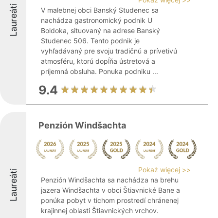
Laureáti
V malebnej obci Banský Studenec sa
nachádza gastronomický podnik U
Boldoka, situovaný na adrese Banský
Studenec 506. Tento podnik je
vyhľadávaný pre svoju tradičnú a prívetivú
atmosféru, ktorú dopĺňa ústretová a
príjemná obsluha. Ponuka podniku ...
9.4
Penzión Windšachta
Pokaż więcej >>
Laureáti
Penzión Windšachta sa nachádza na brehu
jazera Windšachta v obci Štiavnické Bane a
ponúka pobyt v tichom prostredí chránenej
krajinnej oblasti Štiavnických vrchov.