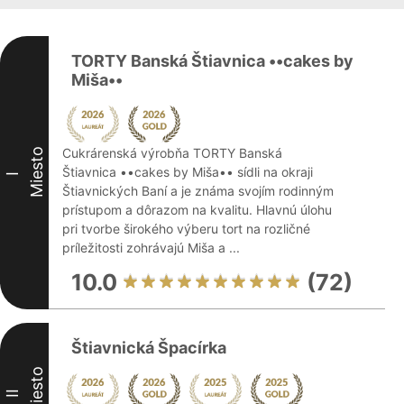
TORTY Banská Štiavnica ••cakes by
Miša••
Cukrárenská výrobňa TORTY Banská
Miesto
Štiavnica ••cakes by Miša•• sídli na okraji
I
Štiavnických Baní a je známa svojím rodinným
prístupom a dôrazom na kvalitu. Hlavnú úlohu
pri tvorbe širokého výberu tort na rozličné
príležitosti zohrávajú Miša a ...
10.0
(72)
Štiavnická Špacírka
Miesto
II