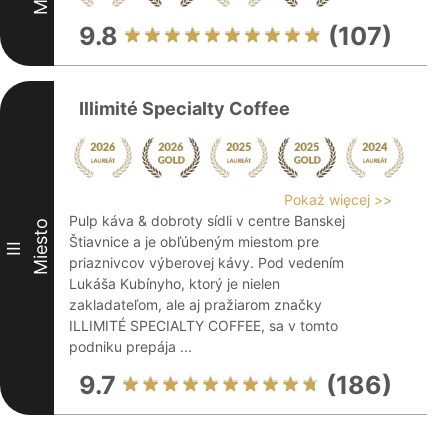
9.8
(107)
Illimité Specialty Coffee
Pokaż więcej >>
Pulp káva & dobroty sídli v centre Banskej
Miesto
Štiavnice a je obľúbeným miestom pre
III
priaznivcov výberovej kávy. Pod vedením
Lukáša Kubínyho, ktorý je nielen
zakladateľom, ale aj pražiarom značky
ILLIMITÉ SPECIALTY COFFEE, sa v tomto
podniku prepája ...
9.7
(186)