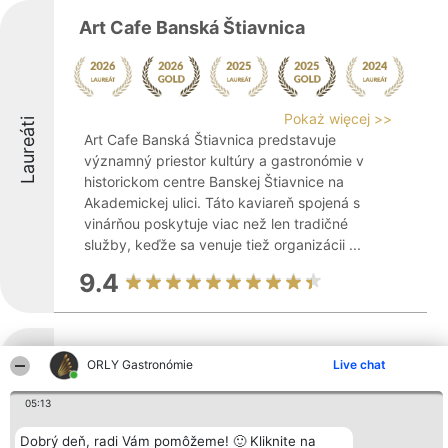
Art Cafe Banská Štiavnica
Pokaż więcej >>
Laureáti
Art Cafe Banská Štiavnica predstavuje
významný priestor kultúry a gastronómie v
historickom centre Banskej Štiavnice na
Akademickej ulici. Táto kaviareň spojená s
vinárňou poskytuje viac než len tradičné
služby, keďže sa venuje tiež organizácii ...
9.4
Počuvalská krčma
ORLY Gastronómie
Live chat
Laureáti
05:13
Dobrý deň, radi Vám pomôžeme! 🙂 Kliknite na