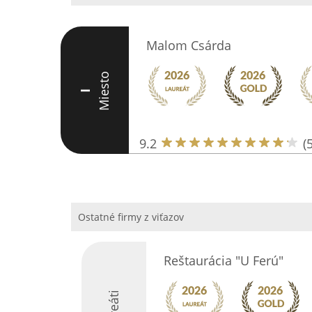
Malom Csárda
Miesto
I
9.2
(
Ostatné firmy z viťazov
Reštaurácia "U Ferú"