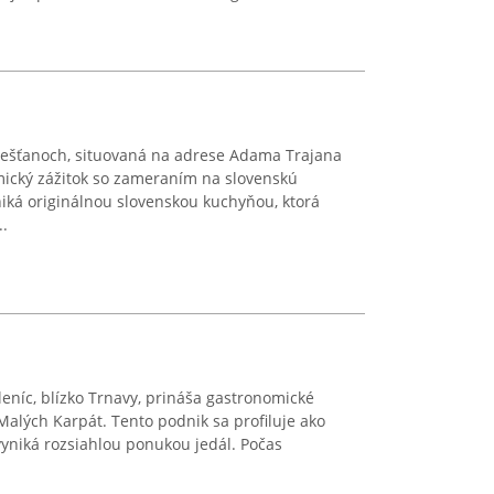
Piešťanoch, situovaná na adrese Adama Trajana
mický zážitok so zameraním na slovenskú
iká originálnou slovenskou kuchyňou, ktorá
..
leníc, blízko Trnavy, prináša gastronomické
 Malých Karpát. Tento podnik sa profiluje ako
vyniká rozsiahlou ponukou jedál. Počas