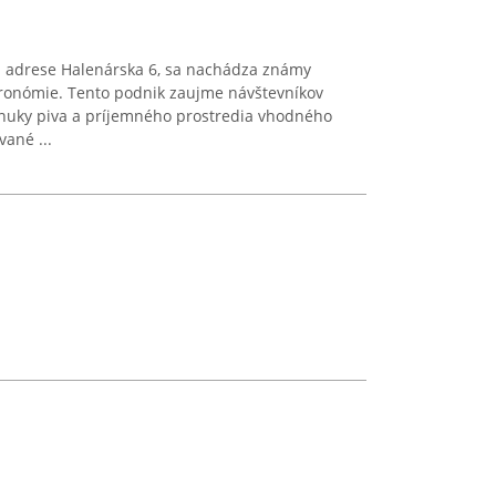
na adrese Halenárska 6, sa nachádza známy
tronómie. Tento podnik zaujme návštevníkov
onuky piva a príjemného prostredia vhodného
vané ...