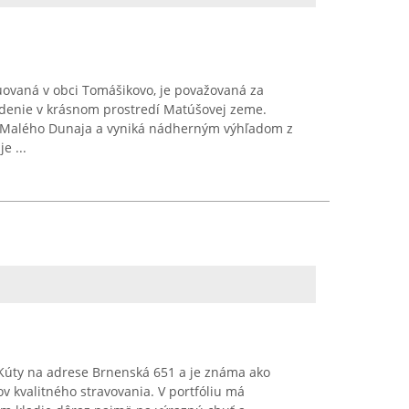
uovaná v obci Tomášikovo, je považovaná za
denie v krásnom prostredí Matúšovej zeme.
 Malého Dunaja a vyniká nádherným výhľadom z
e ...
i Kúty na adrese Brnenská 651 a je známa ako
v kvalitného stravovania. V portfóliu má