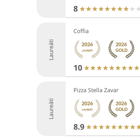
8
Coffia
Laureáti
10
Pizza Stella Zavar
Laureáti
8.9