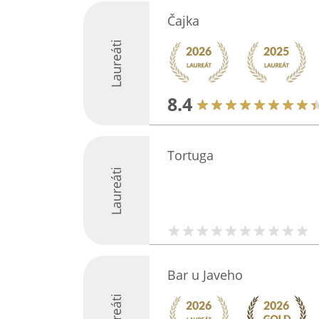
Čajka
Laureáti
8.4
Tortuga
Laureáti
Bar u Javeho
Laureáti