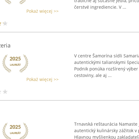
tradičné aj súčasné jedlá, pri
čerstvé ingrediencie. V ...
Pokaż więcej >>
eria
V centre Šamorína sídli Samari
autentickými talianskymi špecia
Podnik ponúka rozšírený výber 
cestoviny, ale aj ...
Pokaż więcej >>
Trnavská reštaurácia Namaste 
autentický kulinársky zážitok v
Hlavnou myšlienkou zakladateľa