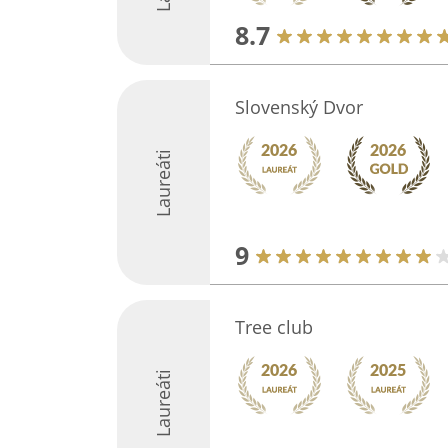
8.7
Slovenský Dvor
Laureáti
9
Tree club
Laureáti