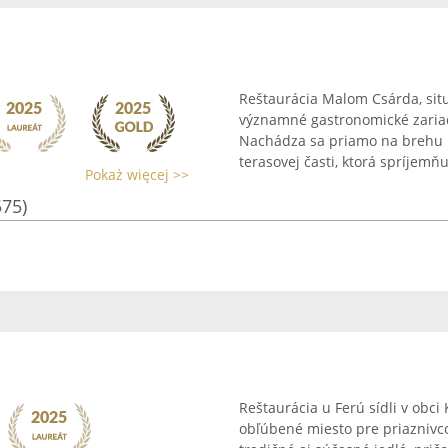
Reštaurácia Malom Csárda, sit
významné gastronomické zaria
Nachádza sa priamo na brehu
terasovej časti, ktorá spríjemňuj
Pokaż więcej >>
575)
Reštaurácia u Ferú sídli v obc
obľúbené miesto pre priaznivco