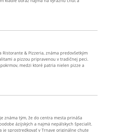
čom kladie dôraz najmä na výraznú chuť a
a Ristorante & Pizzeria, známa predovšetkým
litami a pizzou pripravenou v tradičnej peci.
pokrmov, medzi ktoré patria nielen pizze a
je známa tým, že do centra mesta prináša
 podobe ázijských a najmä nepálskych špecialít.
 je sprostredkovať v Trnave originálne chute