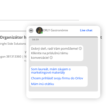
ORLY Gastronómie
Live chat
Organizátor hodnotenia
Hodnotenie
Kontakt
04:59
right Side Solutions sp. z o. o. sp. k.
Laureáti
Kontakt
ul. Ruska 22
Lista
Dobrý deň, radi Vám pomôžeme! 🙂
Wrocław 50-079
wszystkich
Kliknite na príslušnú tému
egon 381313360 | NIP 8943132676
Laureatów
konverzácie! 🙂
+48 508 492 400
Podmienky
Obchodné
Som laureát, mám záujem o
podmienky
marketingové materiály
Zásady
Chcem prihlásiť svoju firmu do Orlov
ochrany
osobných
Mám inú otátku
údajov