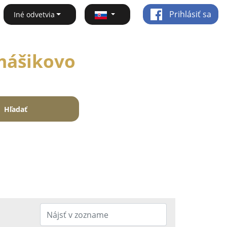
Prihlásiť sa
Iné odvetvia
omášikovo
Hľadať