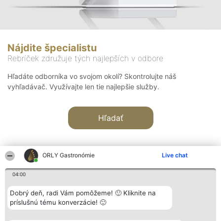
Nájdite špecialistu
Rebríček združuje tých najlepších v odbore
Hľadáte odborníka vo svojom okolí? Skontrolujte náš
vyhľadávač. Využívajte len tie najlepšie služby.
Hľadať
ORLY Gastronómie
Live chat
04:00
Organizátor hodnotenia
Hodnotenie
Kontakt
Dobrý deň, radi Vám pomôžeme! 🙂 Kliknite na
Bright Side Solutions sp. z o.
Laureáti
Kontakt
príslušnú tému konverzácie! 🙂
o. sp. k.
Lista
ul. Ruska 22
wszystkich
Wrocław 50-079
Laureatów