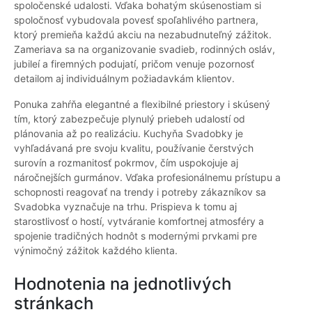
spoločenské udalosti. Vďaka bohatým skúsenostiam si
spoločnosť vybudovala povesť spoľahlivého partnera,
ktorý premieňa každú akciu na nezabudnuteľný zážitok.
Zameriava sa na organizovanie svadieb, rodinných osláv,
jubileí a firemných podujatí, pričom venuje pozornosť
detailom aj individuálnym požiadavkám klientov.
Ponuka zahŕňa elegantné a flexibilné priestory i skúsený
tím, ktorý zabezpečuje plynulý priebeh udalostí od
plánovania až po realizáciu. Kuchyňa Svadobky je
vyhľadávaná pre svoju kvalitu, používanie čerstvých
surovín a rozmanitosť pokrmov, čím uspokojuje aj
náročnejších gurmánov. Vďaka profesionálnemu prístupu a
schopnosti reagovať na trendy i potreby zákazníkov sa
Svadobka vyznačuje na trhu. Prispieva k tomu aj
starostlivosť o hostí, vytváranie komfortnej atmosféry a
spojenie tradičných hodnôt s modernými prvkami pre
výnimočný zážitok každého klienta.
Hodnotenia na jednotlivých
stránkach