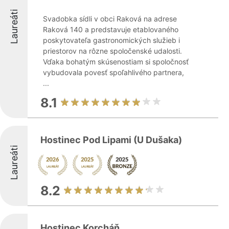
Laureáti
Svadobka sídli v obci Raková na adrese
Raková 140 a predstavuje etablovaného
poskytovateľa gastronomických služieb i
priestorov na rôzne spoločenské udalosti.
Vďaka bohatým skúsenostiam si spoločnosť
vybudovala povesť spoľahlivého partnera,
...
8.1
Hostinec Pod Lipami (U Dušaka)
Laureáti
8.2
Hostinec Korcháň