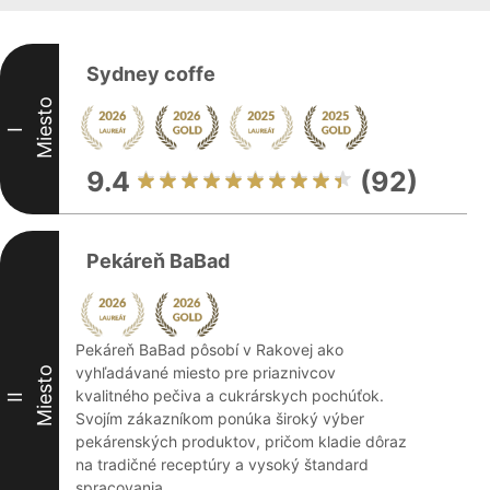
Sydney coffe
Miesto
I
9.4
(92)
Pekáreň BaBad
Pekáreň BaBad pôsobí v Rakovej ako
vyhľadávané miesto pre priaznivcov
Miesto
kvalitného pečiva a cukrárskych pochúťok.
II
Svojím zákazníkom ponúka široký výber
pekárenských produktov, pričom kladie dôraz
na tradičné receptúry a vysoký štandard
spracovania. ...