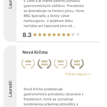
Laureáti
v Žiline a je známa pestrou ponukou
gastronomických zážitkov. Prevádzka
sa špecializuje na čerstvú pizzu, rôzne
BBQ špeciality a široký výber
hamburgerov. V jedálnom lístku
nechýba ani čapované pivo od ...
8.3
Nová Krčma
Pokaż więcej >>
Laureáti
Nová Krčma predstavuje
gastronomickú prevádzku situovanú v
Krpeľanoch, ktorá sa vyznačuje
kombináciou príjemnej atmosféry a