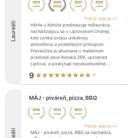
Pokaż więcej >>
Laureáti
Hôrňa u Kohúta predstavuje reštauráciu
nachádzajúcu sa v Liptovskom Ondreji,
kde vyniká svojou unikátnou
atmosférou a priateľským prístupom.
Prevádzka je situovaná v malebnom
prostredí obce Konská 299, uprostred
Liptova, a poskytuje nezabudnuteľné ...
9
MÁJ - piváreň, pizza, BBQ
Pokaż więcej >>
MÁJ - piváreň, pizza, BBQ sa nachádza