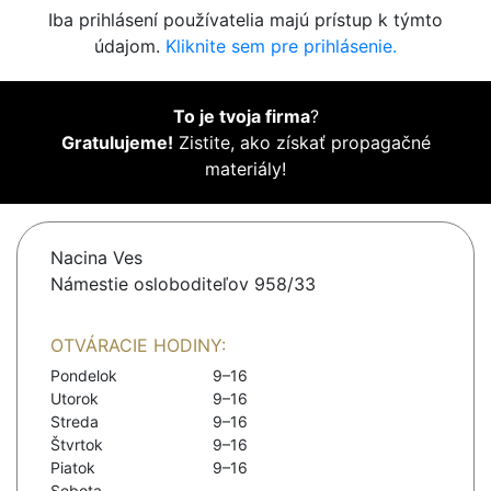
Iba prihlásení používatelia majú prístup k týmto
údajom.
Kliknite sem pre prihlásenie.
To je tvoja firma
?
Gratulujeme!
Zistite, ako získať propagačné
materiály!
Nacina Ves
Námestie osloboditeľov 958/33
OTVÁRACIE HODINY:
Pondelok
9–16
Utorok
9–16
Streda
9–16
Štvrtok
9–16
Piatok
9–16
Sobota
-