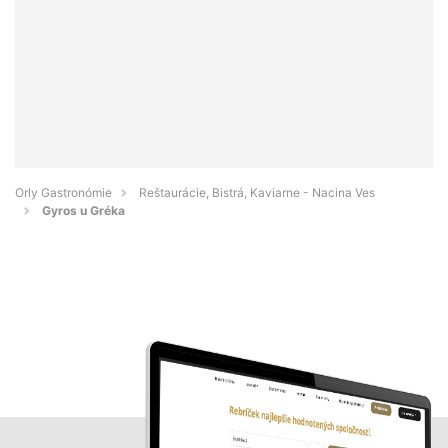
Orly Gastronómie
Reštaurácie, Bistrá, Kaviarne - Nacina Ves
Gyros u Gréka