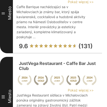
Pokaż więcej >>
Caffe Barrique nachádzajúci sa v
Miesto
Michalovciach je známy bar, ktorý spája
II
kaviarenské, cocktailové a hudobné aktivity
priamo na Námestí Osloboditeľov v centre
mesta. Interiér prevádzky je esteticky
zariadený, kompletne klimatizovaný a
poskytuje ...
9.6
(131)
JustVega Restaurant - Caffe Bar Just
Club
Pokaż więcej >>
Miesto
JustVega Restaurant sídliaca v Michalovciach
III
ponúka originálny gastronomický zážitok
zameraný na zdravý životný štýl. Patrí medzi