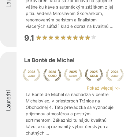
je kaviareň, ktorá sa zameriava na spojenie
vášne ku káve s autentickým zážitkom z jej
pitia. Vedená Miroslavom Škorvánkom,
renomovaným baristom a finalistom
viacerých súťaží, kladie dôraz na kvalitnú ...
9.1
La Bonté de Michel
Pokaż więcej >>
Laureáti
La Bonté de Michel sa nachádza v centre
Michaloviec, v priestoroch Tržnice na
Obchodnej 4. Táto prevádzka sa vyznačuje
príjemnou atmosférou a pestrým
sortimentom. Zákazníci tu nájdu kvalitnú
kávu, ako aj rozmanitý výber čerstvých a
chutných ...