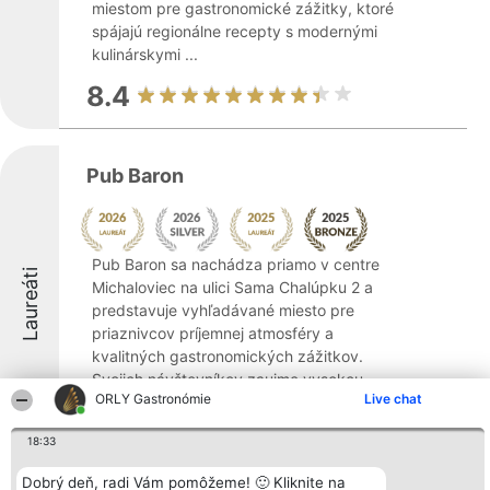
miestom pre gastronomické zážitky, ktoré
spájajú regionálne recepty s modernými
kulinárskymi ...
8.4
Pub Baron
Pub Baron sa nachádza priamo v centre
Laureáti
Michaloviec na ulici Sama Chalúpku 2 a
predstavuje vyhľadávané miesto pre
priaznivcov príjemnej atmosféry a
kvalitných gastronomických zážitkov.
Svojich návštevníkov zaujme vysokou
ORLY Gastronómie
Live chat
úrovňou služieb a priateľským ...
8.8
18:33
Dobrý deň, radi Vám pomôžeme! 🙂 Kliknite na