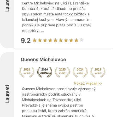
Laureáti
centre Michaloviec na ulici Fr. Františka
Kubača 4, ktorá už dlhodobo prináša
obyvateľom mesta autentický zážitok z
talianskej kuchyne. Hlavným zameraním
podniku je príprava pizze podľa vlastnej
receptúry, ...
9.2
Queens Michalovce
Pokaż więcej >>
Laureáti
Queens Michalovce predstavuje významný
gastronomický podnik situovaný v
Michalovciach na Továrenskej ulici.
Prevádzka je známa svojou pestrou
ponukou jedál, ktorá zahŕňa americkú,
taliansku aj tradičnú slovenskú kuchyňu. V