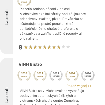
Pizzeria Adriano pôsobí v oblasti
Laureáti
Michaloviec ako kulinársky bod záujmu pre
priaznivcov kvalitnej pizze. Prevádzka sa
sústreďuje na pestrú ponuku, ktorá
zohľadňuje rôzne chuťové preferencie
zákazníkov a zahŕňa tradičné recepty aj
originálne ...
8
VINH Bistro
Pokaż więcej >>
Laureáti
VINH Bistro sa v Michalovciach vyznačuje
podávaním autentických ázijských a
vietnamských chutí v centre Zemplína.