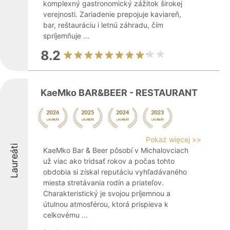
komplexný gastronomický zážitok širokej
verejnosti. Zariadenie prepojuje kaviareň,
bar, reštauráciu i letnú záhradu, čím
spríjemňuje ...
8.2
KaeMko BAR&BEER - RESTAURANT
Pokaż więcej >>
Laureáti
KaeMko Bar & Beer pôsobí v Michalovciach
už viac ako tridsať rokov a počas tohto
obdobia si získal reputáciu vyhľadávaného
miesta stretávania rodín a priateľov.
Charakteristický je svojou príjemnou a
útulnou atmosférou, ktorá prispieva k
celkovému ...