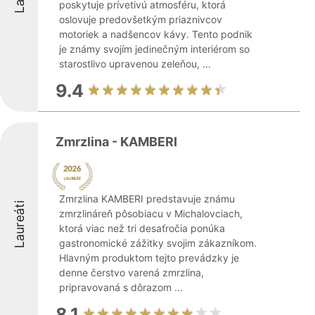
poskytuje prívetivú atmosféru, ktorá
oslovuje predovšetkým priaznivcov
motoriek a nadšencov kávy. Tento podnik
je známy svojím jedinečným interiérom so
starostlivo upravenou zeleňou, ...
9.4
Zmrzlina - KAMBERI
Zmrzlina KAMBERI predstavuje známu
Laureáti
zmrzlináreň pôsobiacu v Michalovciach,
ktorá viac než tri desaťročia ponúka
gastronomické zážitky svojim zákazníkom.
Hlavným produktom tejto prevádzky je
denne čerstvo varená zmrzlina,
pripravovaná s dôrazom ...
8.1