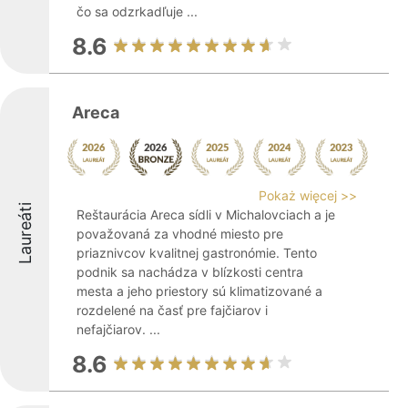
čo sa odzrkadľuje ...
8.6
Areca
Pokaż więcej >>
Laureáti
Reštaurácia Areca sídli v Michalovciach a je
považovaná za vhodné miesto pre
priaznivcov kvalitnej gastronómie. Tento
podnik sa nachádza v blízkosti centra
mesta a jeho priestory sú klimatizované a
rozdelené na časť pre fajčiarov i
nefajčiarov. ...
8.6