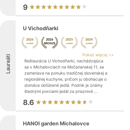
9
U Vichodňarki
Pokaż więcej >>
Laureáti
Reštaurácia U Vichodňarki, nachádzajúca
sa v Michalovciach na Močarianskej 11, sa
zameriava na ponuku tradičnej slovenskej a
regionálnej kuchyne, pričom ju obohacuje o
domáce obľúbené jedlá. Podnik je známy
štedrými porciami jedál za priaznivé ...
8.6
HANOI garden Michalovce