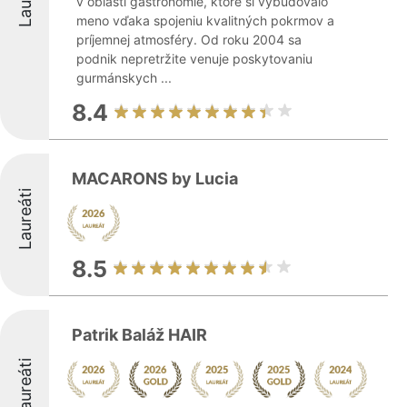
v oblasti gastronómie, ktoré si vybudovalo
meno vďaka spojeniu kvalitných pokrmov a
príjemnej atmosféry. Od roku 2004 sa
podnik nepretržite venuje poskytovaniu
gurmánskych ...
8.4
MACARONS by Lucia
Laureáti
8.5
Patrik Baláž HAIR
Laureáti