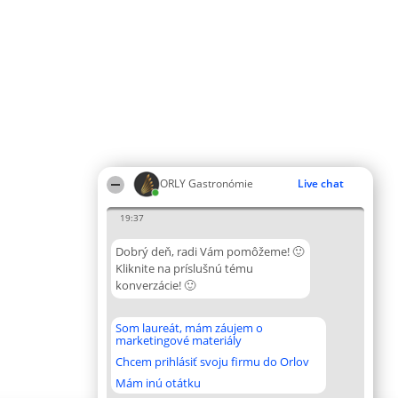
ORLY Gastronómie
Live chat
19:37
Dobrý deň, radi Vám pomôžeme! 🙂
Kliknite na príslušnú tému
konverzácie! 🙂
Som laureát, mám záujem o
marketingové materiály
Chcem prihlásiť svoju firmu do Orlov
Mám inú otátku