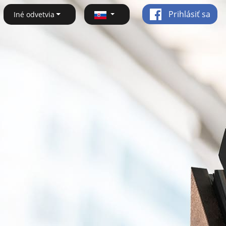
Prihlásiť sa
Iné odvetvia