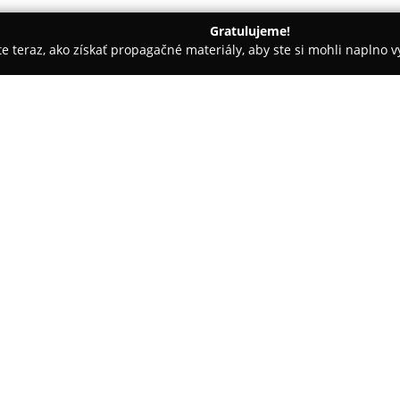
Gratulujeme!
ite teraz, ako získať propagačné materiály, aby ste si mohli naplno 
- Bardejov
EPIC Burger Bardejov
O spoločnosti:
V centre Bardejova, konkrétne 
populárna burgráreň známa 
bohatý výber šťavnatých burgro
ingrediencií. Každý burger tvor
Pokaż więcej >>
syr Cheddar a chrumkavá zeleni
originálne omáčky typické pre 
Súčasťou ponuky sú obľúbené 
burger, Chicken burger a špec
krúžkami. Podnik si získal pozo