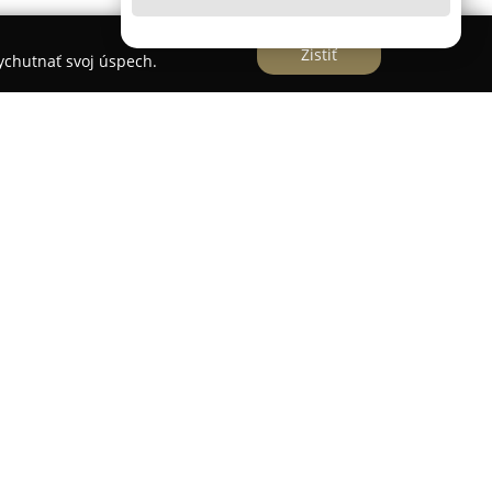
Zistiť
vychutnať svoj úspech.
na adrese Radničné námestie 32/A, sídli
medzi gurmánmi.
EPIC Burger Bardejov
ponúka
v, ktoré sú pripravované výhradne z kvalitných
í hovädzie mäso najvyššej triedy, čerstvá žemľa,
na, pričom celkový chuťový zážitok dotvárajú
túto prevádzku.
varianty ako Bacon burger, Cheeseburger, BBQ
iálny Epic burger so smaženými cibuľovými
rnosť nielen vďaka rozmanitosti jedál, ale tiež