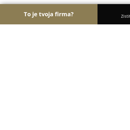
To je tvoja firma?
Zist
Orly Gastronómie
Reštaurácie, Bistrá, Kaviarne 
EPIC Burger Bardejov
8.5
(25)
Bardejov, Radničné námestie 32/A
Zobraziť telefónne číslo