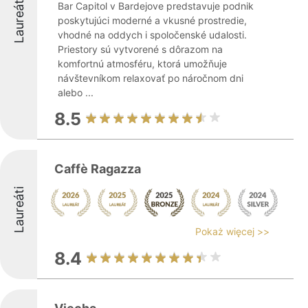
Laureáti
Bar Capitol v Bardejove predstavuje podnik
poskytujúci moderné a vkusné prostredie,
vhodné na oddych i spoločenské udalosti.
Priestory sú vytvorené s dôrazom na
komfortnú atmosféru, ktorá umožňuje
návštevníkom relaxovať po náročnom dni
alebo ...
8.5
Caffè Ragazza
Laureáti
Pokaż więcej >>
8.4