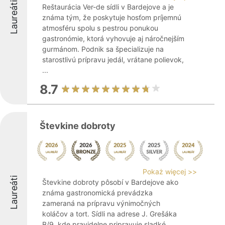
Laureáti
Reštaurácia Ver-de sídli v Bardejove a je
známa tým, že poskytuje hosťom príjemnú
atmosféru spolu s pestrou ponukou
gastronómie, ktorá vyhovuje aj náročnejším
gurmánom. Podnik sa špecializuje na
starostlivú prípravu jedál, vrátane polievok,
...
8.7
Števkine dobroty
Pokaż więcej >>
Laureáti
Števkine dobroty pôsobí v Bardejove ako
známa gastronomická prevádzka
zameraná na prípravu výnimočných
koláčov a tort. Sídli na adrese J. Grešáka
B/9, kde pravidelne pripravuje sladké