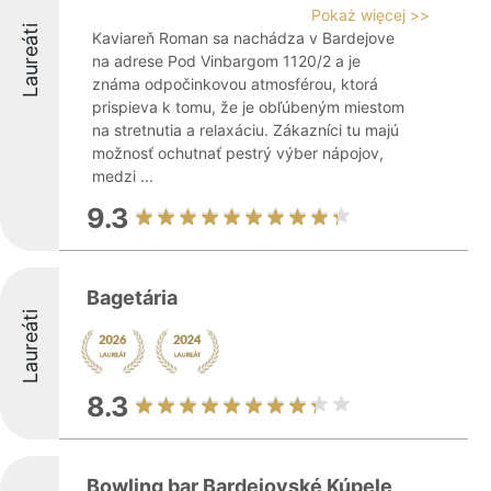
Pokaż więcej >>
Laureáti
Kaviareň Roman sa nachádza v Bardejove
na adrese Pod Vinbargom 1120/2 a je
známa odpočinkovou atmosférou, ktorá
prispieva k tomu, že je obľúbeným miestom
na stretnutia a relaxáciu. Zákazníci tu majú
možnosť ochutnať pestrý výber nápojov,
medzi ...
9.3
Bagetária
Laureáti
8.3
Bowling bar Bardejovské Kúpele