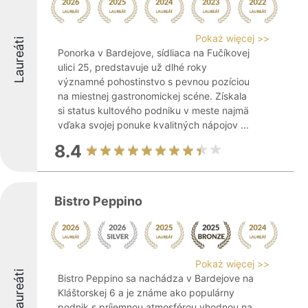
Pokaż więcej >>
Laureáti
Ponorka v Bardejove, sídliaca na Fučíkovej
ulici 25, predstavuje už dlhé roky
významné pohostinstvo s pevnou pozíciou
na miestnej gastronomickej scéne. Získala
si status kultového podniku v meste najmä
vďaka svojej ponuke kvalitných nápojov ...
8.4
Bistro Peppino
Pokaż więcej >>
Laureáti
Bistro Peppino sa nachádza v Bardejove na
Kláštorskej 6 a je známe ako populárny
podnik s príjemnou atmosférou vhodnou na