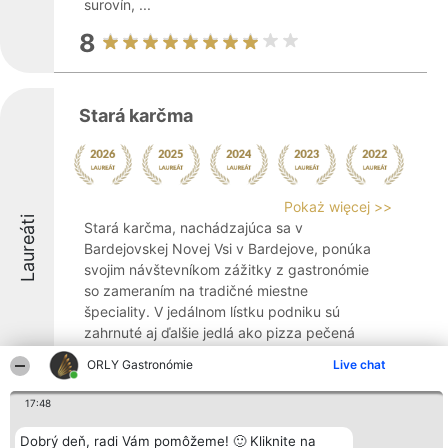
surovín, ...
8
Stará karčma
Pokaż więcej >>
Laureáti
Stará karčma, nachádzajúca sa v
Bardejovskej Novej Vsi v Bardejove, ponúka
svojim návštevníkom zážitky z gastronómie
so zameraním na tradičné miestne
špeciality. V jedálnom lístku podniku sú
zahrnuté aj ďalšie jedlá ako pizza pečená
na dreve, ...
ORLY Gastronómie
Live chat
8.4
17:48
Dobrý deň, radi Vám pomôžeme! 🙂 Kliknite na