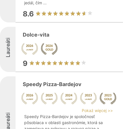
jedál, čím ...
8.6
Dolce-vita
Laureáti
9
Speedy Pizza-Bardejov
Pokaż więcej >>
Laureáti
Speedy Pizza-Bardejov je spoločnosť
pôsobiaca v oblasti gastronómie, ktorá sa
zameriava na prípravu a rozvoz pizze a