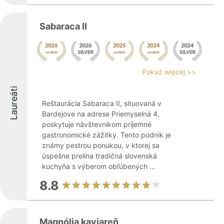
Sabaraca II
Pokaż więcej >>
Laureáti
Reštaurácia Sabaraca II, situovaná v
Bardejove na adrese Priemyselná 4,
poskytuje návštevníkom príjemné
gastronomické zážitky. Tento podnik je
známy pestrou ponukou, v ktorej sa
úspešne prelína tradičná slovenská
kuchyňa s výberom obľúbených ...
8.8
Magnólia kaviareň