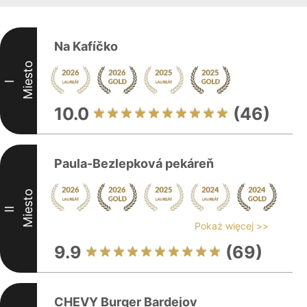
Na Kafíčko
Miesto
I
10.0
(46)
Paula-Bezlepková pekáreň
Miesto
II
Pokaż więcej >>
9.9
(69)
CHEVY Burger Bardejov