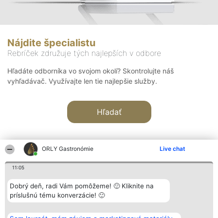
Nájdite špecialistu
Rebríček združuje tých najlepších v odbore
Hľadáte odborníka vo svojom okolí? Skontrolujte náš
vyhľadávač. Využívajte len tie najlepšie služby.
Hľadať
ORLY Gastronómie
Live chat
11:05
Organizátor hodnotenia
Hodnotenie
Kontakt
Dobrý deň, radi Vám pomôžeme! 🙂 Kliknite na
Bright Side Solutions sp. z o.
Laureáti
Kontakt
príslušnú tému konverzácie! 🙂
o. sp. k.
Lista
ul. Ruska 22
wszystkich
Wrocław 50-079
Laureatów