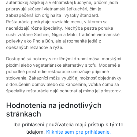
autentickej ázijskej a vietnamskej kuchyne, pričom jedlá
pripravujú skúsení vietnamskí šéfkuchári, čím je
zabezpečená ich originalita i vysoký štandard.
Reštaurácia poskytuje rozsiahle menu, v ktorom sa
nachádzajú rôzne špeciality. Nechýba pestrá ponuka
sushi vrátane Sashimi, Nigiri a Maki, tradičné vietnamské
polievky ako Pho a Bún, ale aj rozmanité jedlá z
opekaných rezancov a ryže.
Dostupné sú pokrmy s rozličnými druhmi mäsa, morskými
plodmi alebo vegetariánske alternatívy s tofu. Moderné a
pohodlné prostredie reštaurácie umožňuje príjemné
stolovanie. Zákazníci môžu využiť aj možnosť objednávky
s doručením domov alebo do kancelárie, vďaka čomu sa
špeciality reštaurácie dajú ochutnať aj mimo jej priestorov.
Hodnotenia na jednotlivých
stránkach
Iba prihlásení používatelia majú prístup k týmto
údajom.
Kliknite sem pre prihlásenie.