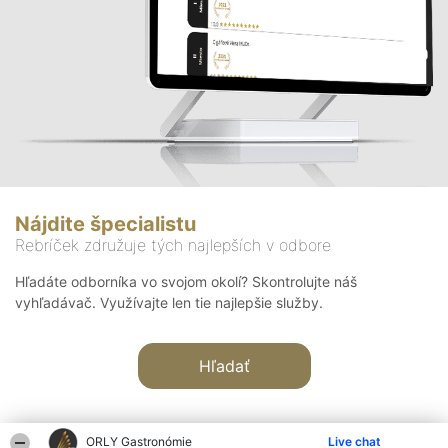
Nájdite špecialistu
Rebríček združuje tých najlepších v odbore
Hľadáte odborníka vo svojom okolí? Skontrolujte náš
vyhľadávač. Využívajte len tie najlepšie služby.
Hľadať
ORLY Gastronómie
Live chat