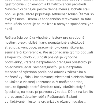
gastronómie v príjemnom a klimatizovanom prostredí.
Navštevníci tu nájdu pestré denné menu aj bohatú stálu
ponuku jedál, ktoré pripravuje šéfkuchár Adrián Čižmár so
svojím tímom. Okrem každodenného stravovania sa táto
reštaurácia orientuje na realizáciu rôznych spoločenských
akcií.
Reštaurácia ponúka vhodné priestory pre svadobné
hostiny, plesy, jubileá, kary, pomaturitné a stužkové
stretnutia, vencovce, pracovné rokovania, školenia,
semináre či konferencie. Pre usporiadanie týchto podujatí
s kapacitou okolo 250 hostí poskytuje výhodné
podmienky, vrátane bezplatného prenájmu priestorov pri
objednávke jedál. Samozrejmosťou je aj bezplatná
štandardná výzdoba podľa požiadaviek zákazníka a
možnosť využitia klimatizovanej miestnosti s chladničkami
na uloženie vlastnej konzumácie. V nadštandardnej
ponuke figuruje pestré švédske stoly, okrúhle stoly či
špeciálna, na mieru pripravená výzdoba. Dôraz na kvalitu
a precíznosť detailov robí z Reštaurácie Bažant
vyhľadávané miesto na organizáciu rôznych udalostí.