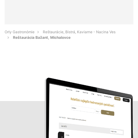
Orly Gastronómie
Reštaurácie, Bistrá, Kaviarne - Nacina Ves
Reštaurácia Bažant, Michalovce