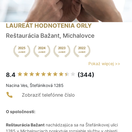
LAUREÁT HODNOTENIA ORLY
Reštaurácia Bažant, Michalovce
Pokaż więcej >>
8.4
(344)
Nacina Ves, Štefániková 1285
Zobraziť telefónne číslo
O spoločnosti:
Reštaurácia Bažant
nachádzajúca sa na Štefánikovej ulici
1285 v Michalovciach poskytuje rozsiahle služby v oblasti