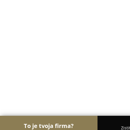
To je tvoja firma?
Zist