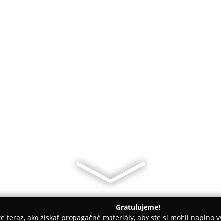
Gratulujeme!
ite teraz, ako získať propagačné materiály, aby ste si mohli naplno 