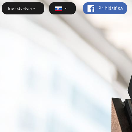
Prihlásiť sa
Iné odvetvia