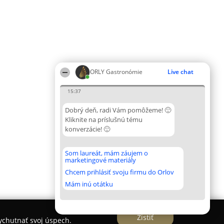
ORLY Gastronómie
Live chat
15:37
Dobrý deň, radi Vám pomôžeme! 🙂
Kliknite na príslušnú tému
konverzácie! 🙂
Som laureát, mám záujem o
marketingové materiály
Chcem prihlásiť svoju firmu do Orlov
Mám inú otátku
Zistiť
vychutnať svoj úspech.