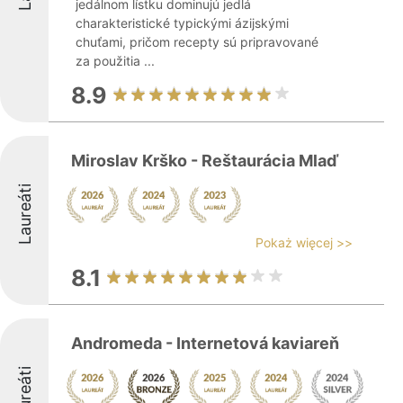
jedálnom lístku dominujú jedlá
charakteristické typickými ázijskými
chuťami, pričom recepty sú pripravované
za použitia ...
8.9
Miroslav Krško - Reštaurácia Mlaď
Laureáti
Pokaż więcej >>
8.1
Andromeda - Internetová kaviareň
Laureáti