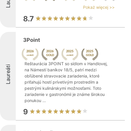
Pokaż więcej >>
8.7
3Point
Reštaurácia 3POINT so sídlom v Handlovej,
Laureáti
na Námestí baníkov 18/5, patrí medzi
obľúbené stravovacie zariadenia, ktoré
priťahujú hostí prívetivým prostredím a
pestrými kulinárskymi možnosťami. Toto
zariadenie v gastronómii je známe širokou
ponukou ...
9