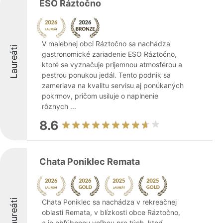
ESO Ráztočno
V malebnej obci Ráztočno sa nachádza
Laureáti
gastronomické zariadenie ESO Ráztočno,
ktoré sa vyznačuje príjemnou atmosférou a
pestrou ponukou jedál. Tento podnik sa
zameriava na kvalitu servisu aj ponúkaných
pokrmov, pričom usiluje o naplnenie
rôznych ...
8.6
Chata Poniklec Remata
Laureáti
Chata Poniklec sa nachádza v rekreačnej
oblasti Remata, v blízkosti obce Ráztočno,
a je obľúbenou voľbou pre tých, ktorí