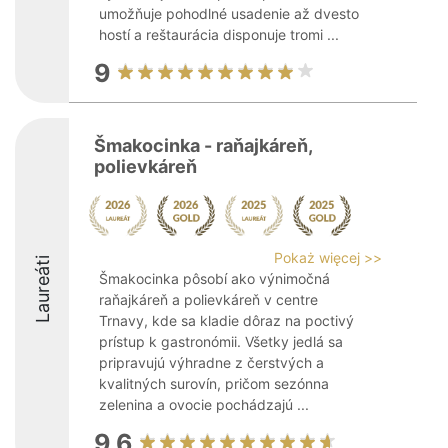
umožňuje pohodlné usadenie až dvesto
hostí a reštaurácia disponuje tromi ...
9
Šmakocinka - raňajkáreň,
polievkáreň
Pokaż więcej >>
Laureáti
Šmakocinka pôsobí ako výnimočná
raňajkáreň a polievkáreň v centre
Trnavy, kde sa kladie dôraz na poctivý
prístup k gastronómii. Všetky jedlá sa
pripravujú výhradne z čerstvých a
kvalitných surovín, pričom sezónna
zelenina a ovocie pochádzajú ...
9.6