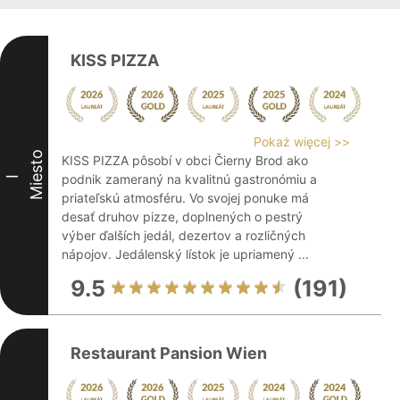
KISS PIZZA
Pokaż więcej >>
Miesto
KISS PIZZA pôsobí v obci Čierny Brod ako
podnik zameraný na kvalitnú gastronómiu a
I
priateľskú atmosféru. Vo svojej ponuke má
desať druhov pizze, doplnených o pestrý
výber ďalších jedál, dezertov a rozličných
nápojov. Jedálenský lístok je upriamený ...
9.5
(191)
Restaurant Pansion Wien