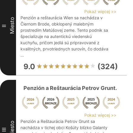
Pokaż więcej >>
Penzión a reštaurácia Wien sa nachádza v
Miesto
Čiernom Brode, obklopený malebným
II
prostredím Matúšovej zeme. Tento podnik sa
špecializuje na autentickú viedenskú
kuchyňu, pričom jedlá sú pripravované z
kvalitných, prvotriednych surovín, čo dodáva
...
9.0
(324)
Penzión a Reštaurácia Petrov Grunt.
Pokaż więcej >>
Penzión a Reštaurácia Petrov Grunt sa
Miesto
nachádza v tichej obci Košúty blízko Galanty
III