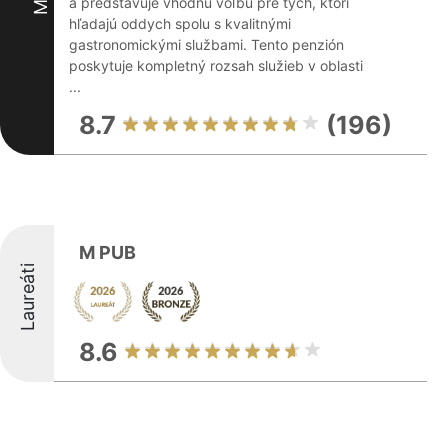
a predstavuje vhodnú voľbu pre tých, ktorí
hľadajú oddych spolu s kvalitnými
gastronomickými službami. Tento penzión
poskytuje kompletný rozsah služieb v oblasti
...
8.7
(196)
M PUB
Laureáti
8.6