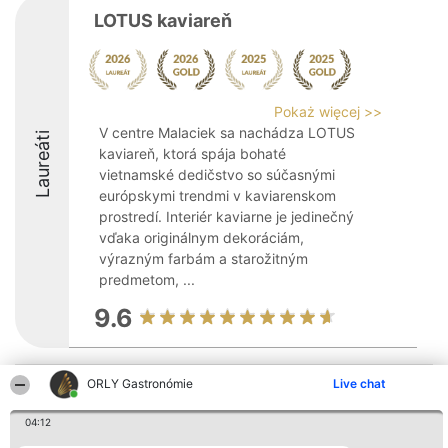
LOTUS kaviareň
Pokaż więcej >>
V centre Malaciek sa nachádza LOTUS
Laureáti
kaviareň, ktorá spája bohaté
vietnamské dedičstvo so súčasnými
európskymi trendmi v kaviarenskom
prostredí. Interiér kaviarne je jedinečný
vďaka originálnym dekoráciám,
výrazným farbám a starožitným
predmetom, ...
9.6
ORLY Gastronómie
Live chat
Organizátor hodnotenia
Hodnotenie
Kontakt
Bright Side Solutions sp. z o.
Laureáti
Kontakt
o. sp. k.
Lista
04:12
ul. Ruska 22
wszystkich
Wrocław 50-079
Laureatów