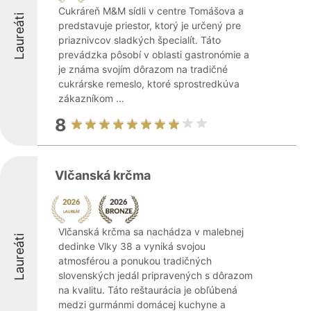
Cukráreň M&M sídli v centre Tomášova a
Laureáti
predstavuje priestor, ktorý je určený pre
priaznivcov sladkých špecialít. Táto
prevádzka pôsobí v oblasti gastronómie a
je známa svojím dôrazom na tradičné
cukrárske remeslo, ktoré sprostredkúva
zákazníkom ...
8
Vlčanská krčma
Vlčanská krčma sa nachádza v malebnej
Laureáti
dedinke Vlky 38 a vyniká svojou
atmosférou a ponukou tradičných
slovenských jedál pripravených s dôrazom
na kvalitu. Táto reštaurácia je obľúbená
medzi gurmánmi domácej kuchyne a