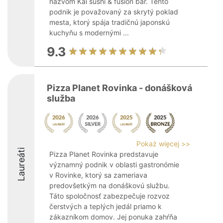
názvom Kai sushi & fusion bar. Tento
podnik je považovaný za skrytý poklad
mesta, ktorý spája tradičnú japonskú
kuchyňu s modernými ...
9.3
Pizza Planet Rovinka - donášková
služba
Pokaż więcej >>
Laureáti
Pizza Planet Rovinka predstavuje
významný podnik v oblasti gastronómie
v Rovinke, ktorý sa zameriava
predovšetkým na donáškovú službu.
Táto spoločnosť zabezpečuje rozvoz
čerstvých a teplých jedál priamo k
zákazníkom domov. Jej ponuka zahŕňa