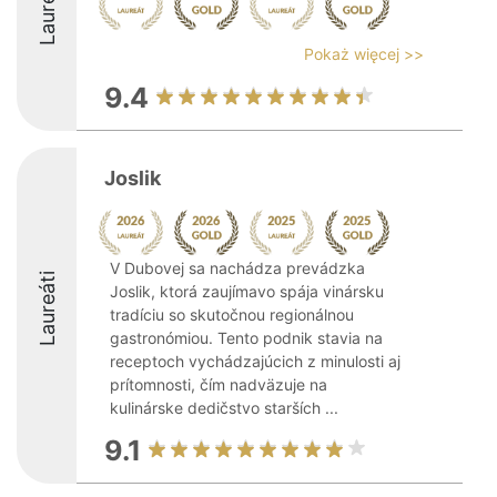
Laureáti
Pokaż więcej >>
9.4
Joslik
V Dubovej sa nachádza prevádzka
Laureáti
Joslik, ktorá zaujímavo spája vinársku
tradíciu so skutočnou regionálnou
gastronómiou. Tento podnik stavia na
receptoch vychádzajúcich z minulosti aj
prítomnosti, čím nadväzuje na
kulinárske dedičstvo starších ...
9.1