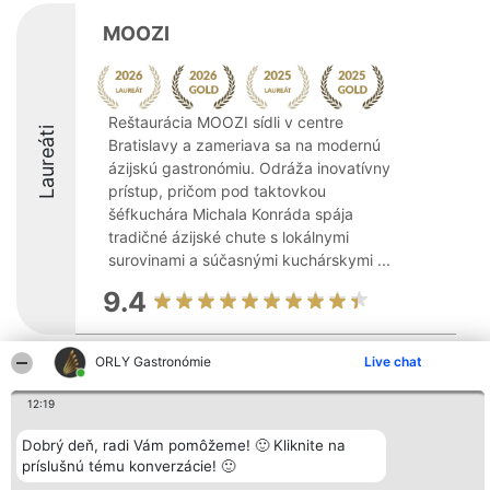
MOOZI
Reštaurácia MOOZI sídli v centre
Laureáti
Bratislavy a zameriava sa na modernú
ázijskú gastronómiu. Odráža inovatívny
prístup, pričom pod taktovkou
šéfkuchára Michala Konráda spája
tradičné ázijské chute s lokálnymi
surovinami a súčasnými kuchárskymi ...
9.4
ORLY Gastronómie
Live chat
Organizátor hodnotenia
Hodnotenie
Kontakt
Bright Side Solutions sp. z o.
Laureáti
Kontakt
12:19
o. sp. k.
Lista
ul. Ruska 22
wszystkich
Wrocław 50-079
Dobrý deň, radi Vám pomôžeme! 🙂 Kliknite na
Laureatów
KRS 0000749100 | Regon
Podmienky
príslušnú tému konverzácie! 🙂
381313360 | NIP 8943132676
Obchodné