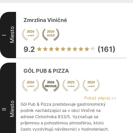
Zmrzlina Viničné
Miesto
I
9.2
(161)
GÓL PUB & PIZZA
Pokaż więcej >>
Miesto
Gól Pub & Pizza predstavuje gastronomický
II
podnik nachádzajúci sa v obci Viničné na
adrese Cintorínska 833/5. Vyznačuje sa
príjemnou a pohostinnou atmosférou, ktorú
často vyzdvihujú návštevníci v hodnoteniach.