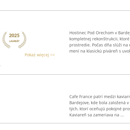
Hostinec Pod Orechom v Bardej
kompletnej rekonštrukcii, ktor
prostredie. Počas dňa slúži na
mení na klasickú piváreň s uvoľ
Pokaż więcej >>
Cafe France patrí medzi kaviar
Bardejove, kde bola založená v
tých, ktorí oceňujú pokojné pro
Kaviareň sa zameriava na ...