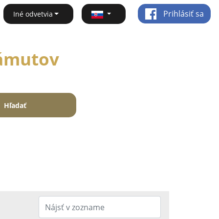
Prihlásiť sa
Iné odvetvia
Zámutov
Hľadať