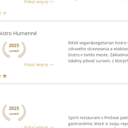
Pokaż więcej >>
bistro Humenné
RAVA vegan&vegetarian bistro
zdravého stravovania a etablov
bistro v tomto meste. Základnou
lokálny pôvod surovín, z ktorých
Pokaż więcej >>
Spirit restaurant v Prešove pat
gastronómie, ktoré si svoju rep
Pokaż więcej >>