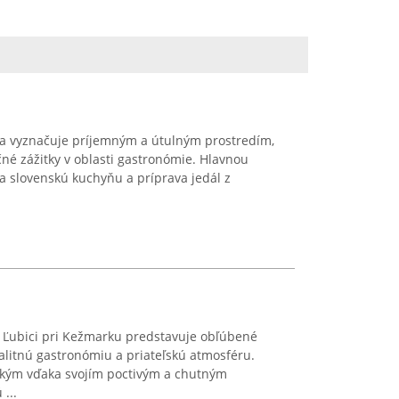
sa vyznačuje príjemným a útulným prostredím,
čné zážitky v oblasti gastronómie. Hlavnou
a slovenskú kuchyňu a príprava jedál z
 Ľubici pri Kežmarku predstavuje obľúbené
valitnú gastronómiu a priateľskú atmosféru.
tkým vďaka svojím poctivým a chutným
...