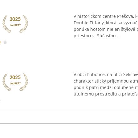
V historickom centre Prešova, k
Double Tiffany, ktorá sa vyzn
ponúka hosťom nielen štýlové p
priestorov. Súčasťou ...
V obci Ľubotice, na ulici Sekčo
charakteristický príjemnou atm
podnik patrí medzi obľúbené mi
útulnému prostrediu a priateľsk