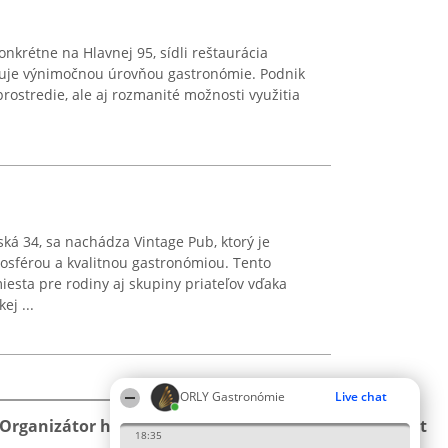
onkrétne na Hlavnej 95, sídli reštaurácia
ačuje výnimočnou úrovňou gastronómie. Podnik
rostredie, ale aj rozmanité možnosti využitia
vská 34, sa nachádza Vintage Pub, ktorý je
osférou a kvalitnou gastronómiou. Tento
esta pre rodiny aj skupiny priateľov vďaka
ej ...
ORLY Gastronómie
Live chat
Organizátor hodnotenia
Hodnotenie
Kontakt
18:35