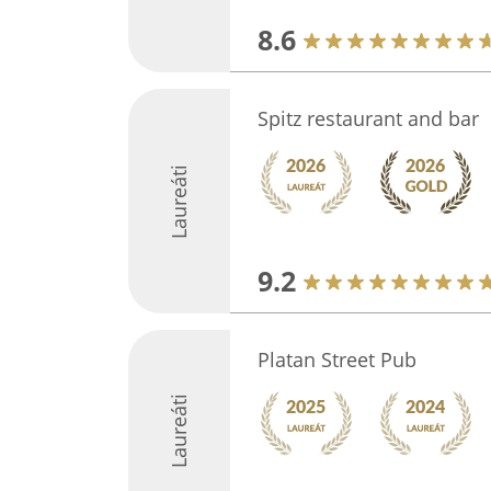
8.6
Spitz restaurant and bar
Laureáti
9.2
Platan Street Pub
Laureáti