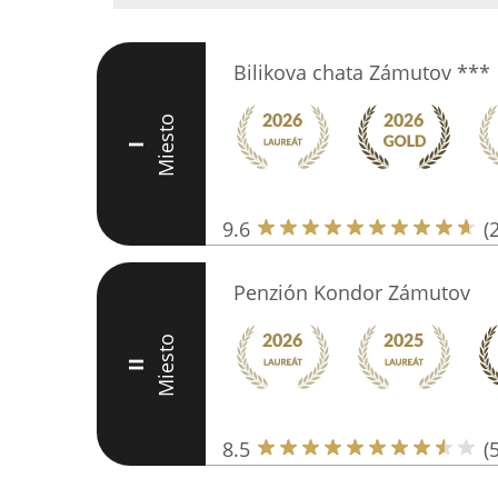
Bilikova chata Zámutov ***
Miesto
I
9.6
(
Penzión Kondor Zámutov
Miesto
II
8.5
(5