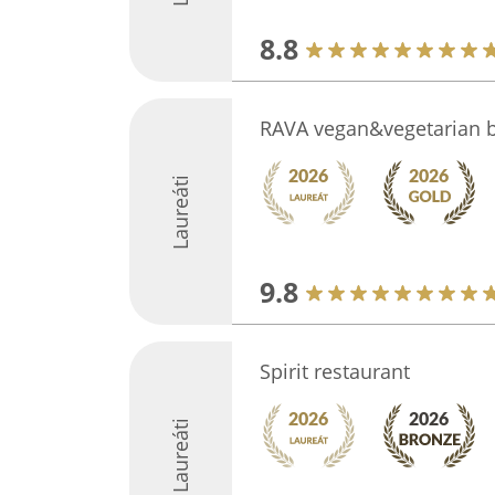
8.8
RAVA vegan&vegetarian 
Laureáti
9.8
Spirit restaurant
Laureáti