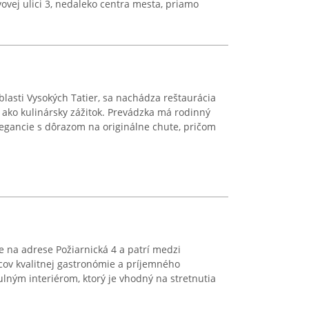
vej ulici 3, nedaleko centra mesta, priamo
blasti Vysokých Tatier, sa nachádza reštaurácia
e ako kulinársky zážitok. Prevádzka má rodinný
egancie s dôrazom na originálne chute, pričom
ve na adrese Požiarnická 4 a patrí medzi
cov kvalitnej gastronómie a príjemného
ulným interiérom, ktorý je vhodný na stretnutia