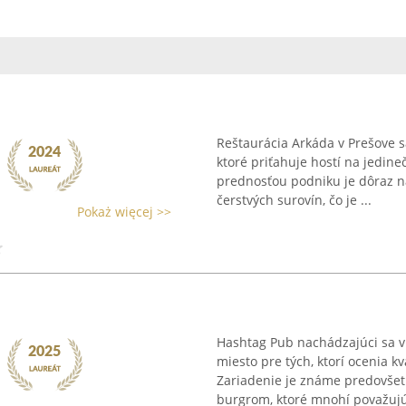
Reštaurácia Arkáda v Prešove 
ktoré priťahuje hostí na jedine
prednosťou podniku je dôraz n
čerstvých surovín, čo je ...
Pokaż więcej >>
Hashtag Pub nachádzajúci sa v
miesto pre tých, ktorí ocenia k
Zariadenie je známe predovše
burgrom, ktoré mnohí považujú 