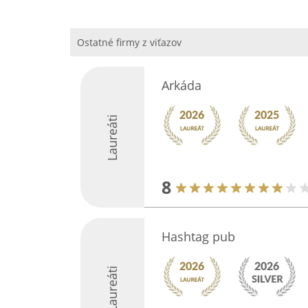
Ostatné firmy z viťazov
Arkáda
Laureáti
8
Hashtag pub
Laureáti