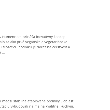
 v Humennom prináša inovatívny koncept
alo sa ako prvé vegánske a vegetariánske
 filozofiou podniku je dôraz na čerstvosť a
 ...
rí medzi stabilne etablované podniky v oblasti
utáciu vybudovali najmä na kvalitnej kuchyni.