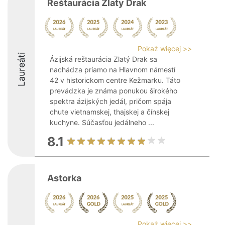
Reštaurácia Zlaty Drak
Pokaż więcej >>
Laureáti
Ázijská reštaurácia Zlatý Drak sa
nachádza priamo na Hlavnom námestí
42 v historickom centre Kežmarku. Táto
prevádzka je známa ponukou širokého
spektra ázijských jedál, pričom spája
chute vietnamskej, thajskej a čínskej
kuchyne. Súčasťou jedálneho ...
8.1
Astorka
Pokaż więcej >>