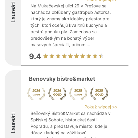
Laureáti
Na Mukačevskej ulici 29 v Prešove sa
nachádza obľúbený gastropub Astorka,
ktorý je známy ako ideálny priestor pre
tých, ktorí oceňujú kvalitnú kuchyňu a
pestrú ponuku pív. Zameriava sa
predovšetkým na bohatý výber
mäsových špecialít, pričom ...
9.4
Benovsky bistro&market
Pokaż więcej >>
Beňovský Bistro&Market sa nachádza v
Laureáti
Spišskej Sobote, historickej časti
Popradu, a predstavuje miesto, kde je
dôraz kladený na zážitkovú