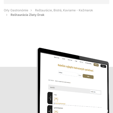
Orly Gastronómie
Reštaurácie, Bistrá, Kaviarne - Kežmarok
Reštaurácia Zlaty Drak