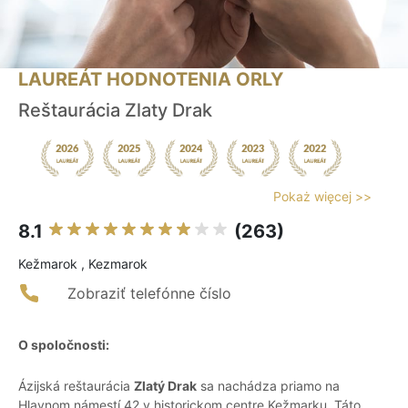
LAUREÁT HODNOTENIA ORLY
Reštaurácia Zlaty Drak
Pokaż więcej >>
8.1
(263)
Kežmarok , Kezmarok
Zobraziť telefónne číslo
O spoločnosti:
Ázijská reštaurácia
Zlatý Drak
sa nachádza priamo na
Hlavnom námestí 42 v historickom centre Kežmarku. Táto