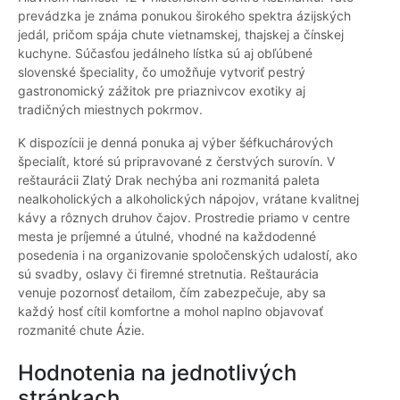
prevádzka je známa ponukou širokého spektra ázijských
jedál, pričom spája chute vietnamskej, thajskej a čínskej
kuchyne. Súčasťou jedálneho lístka sú aj obľúbené
slovenské špeciality, čo umožňuje vytvoriť pestrý
gastronomický zážitok pre priaznivcov exotiky aj
tradičných miestnych pokrmov.
K dispozícii je denná ponuka aj výber šéfkuchárových
špecialít, ktoré sú pripravované z čerstvých surovín. V
reštaurácii Zlatý Drak nechýba ani rozmanitá paleta
nealkoholických a alkoholických nápojov, vrátane kvalitnej
kávy a rôznych druhov čajov. Prostredie priamo v centre
mesta je príjemné a útulné, vhodné na každodenné
posedenia i na organizovanie spoločenských udalostí, ako
sú svadby, oslavy či firemné stretnutia. Reštaurácia
venuje pozornosť detailom, čím zabezpečuje, aby sa
každý hosť cítil komfortne a mohol naplno objavovať
rozmanité chute Ázie.
Hodnotenia na jednotlivých
stránkach