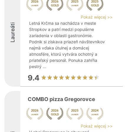
Pokaż więcej >>
Letná Krčma sa nachádza v meste
Laureáti
Stropkov a patrí medzi populárne
zariadenia v oblasti gastronómie.
Podnik si získava priazeň návštevníkov
najmä vďaka útulnej a domácej
atmosfére, ktorú vytvára ochotný a
priateľský personál. Ponuka zahŕňa
pestrý ...
9.4
COMBO pizza Gregorovce
Pokaż więcej >>