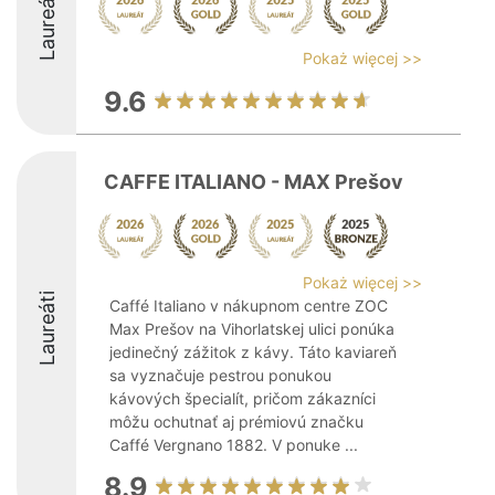
Laureáti
Pokaż więcej >>
9.6
CAFFE ITALIANO - MAX Prešov
Pokaż więcej >>
Laureáti
Caffé Italiano v nákupnom centre ZOC
Max Prešov na Vihorlatskej ulici ponúka
jedinečný zážitok z kávy. Táto kaviareň
sa vyznačuje pestrou ponukou
kávových špecialít, pričom zákazníci
môžu ochutnať aj prémiovú značku
Caffé Vergnano 1882. V ponuke ...
8.9