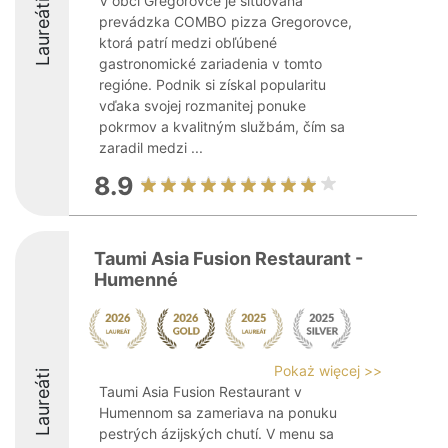
V obci Gregorovce je situovaná
Laureáti
prevádzka COMBO pizza Gregorovce,
ktorá patrí medzi obľúbené
gastronomické zariadenia v tomto
regióne. Podnik si získal popularitu
vďaka svojej rozmanitej ponuke
pokrmov a kvalitným službám, čím sa
zaradil medzi ...
8.9
Taumi Asia Fusion Restaurant -
Humenné
Pokaż więcej >>
Laureáti
Taumi Asia Fusion Restaurant v
Humennom sa zameriava na ponuku
pestrých ázijských chutí. V menu sa