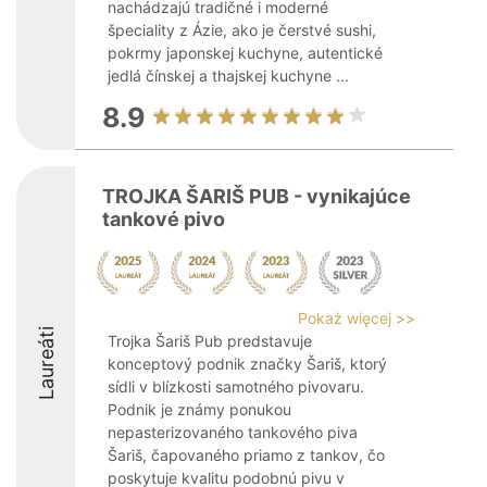
nachádzajú tradičné i moderné
špeciality z Ázie, ako je čerstvé sushi,
pokrmy japonskej kuchyne, autentické
jedlá čínskej a thajskej kuchyne ...
8.9
TROJKA ŠARIŠ PUB - vynikajúce
tankové pivo
Pokaż więcej >>
Laureáti
Trojka Šariš Pub predstavuje
konceptový podnik značky Šariš, ktorý
sídli v blízkosti samotného pivovaru.
Podnik je známy ponukou
nepasterizovaného tankového piva
Šariš, čapovaného priamo z tankov, čo
poskytuje kvalitu podobnú pivu v