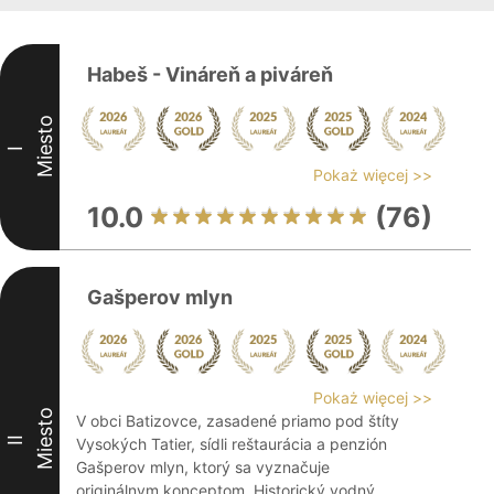
Habeš - Vináreň a piváreň
Miesto
I
Pokaż więcej >>
10.0
(76)
Gašperov mlyn
Pokaż więcej >>
Miesto
V obci Batizovce, zasadené priamo pod štíty
II
Vysokých Tatier, sídli reštaurácia a penzión
Gašperov mlyn, ktorý sa vyznačuje
originálnym konceptom. Historický vodný