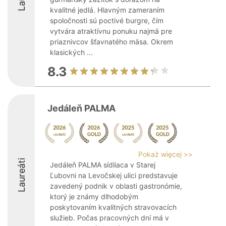
kvalitné jedlá. Hlavným zameraním
spoločnosti sú poctivé burgre, čím
vytvára atraktívnu ponuku najmä pre
priaznivcov šťavnatého mäsa. Okrem
klasických ...
8.3
Jedáleň PALMA
Pokaż więcej >>
Laureáti
Jedáleň PALMA sídliaca v Starej
Ľubovni na Levočskej ulici predstavuje
zavedený podnik v oblasti gastronómie,
ktorý je známy dlhodobým
poskytovaním kvalitných stravovacích
služieb. Počas pracovných dní má v