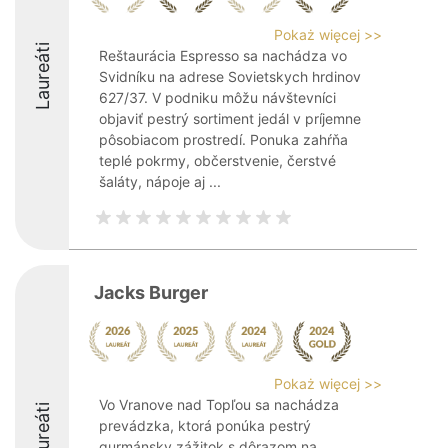
Pokaż więcej >>
Laureáti
Reštaurácia Espresso sa nachádza vo
Svidníku na adrese Sovietskych hrdinov
627/37. V podniku môžu návštevníci
objaviť pestrý sortiment jedál v príjemne
pôsobiacom prostredí. Ponuka zahŕňa
teplé pokrmy, občerstvenie, čerstvé
šaláty, nápoje aj ...
Jacks Burger
Pokaż więcej >>
Vo Vranove nad Topľou sa nachádza
Laureáti
prevádzka, ktorá ponúka pestrý
gurmánsky zážitok s dôrazom na