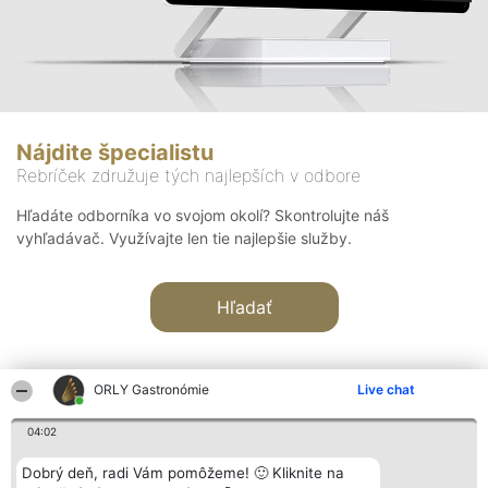
Nájdite špecialistu
Rebríček združuje tých najlepších v odbore
Hľadáte odborníka vo svojom okolí? Skontrolujte náš
vyhľadávač. Využívajte len tie najlepšie služby.
Hľadať
ORLY Gastronómie
Live chat
04:02
Organizátor hodnotenia
Hodnotenie
Kontakt
Dobrý deň, radi Vám pomôžeme! 🙂 Kliknite na
Bright Side Solutions sp. z o.
Laureáti
Kontakt