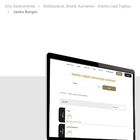
Orly Gastronómie
Reštaurácie, Bistrá, Kaviarne - Vranov nad Topľou
Jacks Burger