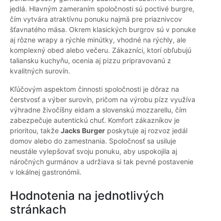
jedlá. Hlavným zameraním spoločnosti sú poctivé burgre,
čím vytvára atraktívnu ponuku najmä pre priaznivcov
šťavnatého mäsa. Okrem klasických burgrov sú v ponuke
aj rôzne wrapy a rýchle minútky, vhodné na rýchly, ale
komplexný obed alebo večeru. Zákazníci, ktorí obľubujú
taliansku kuchyňu, ocenia aj pizzu pripravovanú z
kvalitných surovín.
Kľúčovým aspektom činnosti spoločnosti je dôraz na
čerstvosť a výber surovín, pričom na výrobu pízz využíva
výhradne živočíšny eidam a slovenskú mozzarellu, čím
zabezpečuje autentickú chuť. Komfort zákazníkov je
prioritou, takže
Jacks Burger
poskytuje aj rozvoz jedál
domov alebo do zamestnania. Spoločnosť sa usiluje
neustále vylepšovať svoju ponuku, aby uspokojila aj
náročných gurmánov a udržiava si tak pevné postavenie
v lokálnej gastronómii.
Hodnotenia na jednotlivých
stránkach