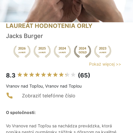
LAUREÁT HODNOTENIA ORLY
Jacks Burger
Pokaż więcej >>
8.3
(65)
Vranov nad Topľou, Vranov nad Toplou
Zobraziť telefónne číslo
O spoločnosti:
Vo Vranove nad Topľou sa nachádza prevádzka, ktorá
ponúka pestrý gurmánsky zážitok s dôrazom na kvalitné