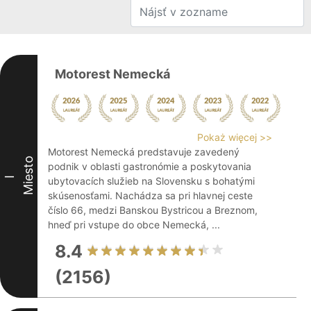
Motorest Nemecká
Pokaż więcej >>
Motorest Nemecká predstavuje zavedený
Miesto
podnik v oblasti gastronómie a poskytovania
I
ubytovacích služieb na Slovensku s bohatými
skúsenosťami. Nachádza sa pri hlavnej ceste
číslo 66, medzi Banskou Bystricou a Breznom,
hneď pri vstupe do obce Nemecká, ...
8.4
(2156)