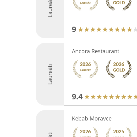
Laureáti
9
Ancora Restaurant
Laureáti
9.4
Kebab Moravce