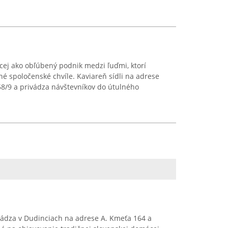
ej ako obľúbený podnik medzi ľuďmi, ktorí
né spoločenské chvíle. Kaviareň sídli na adrese
58/9 a privádza návštevníkov do útulného
hádza v Dudinciach na adrese A. Kmeťa 164 a