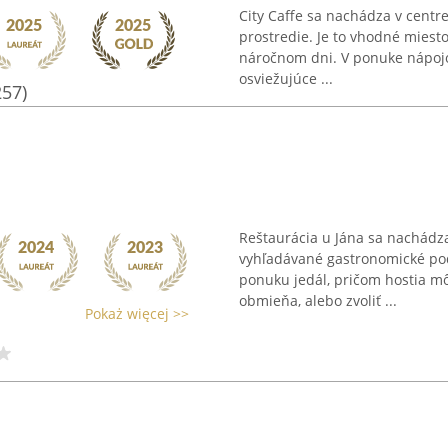
City Caffe sa nachádza v cent
prostredie. Je to vhodné miest
náročnom dni. V ponuke nápojov
osviežujúce ...
257)
Reštaurácia u Jána sa nachádza
vyhľadávané gastronomické pod
ponuku jedál, pričom hostia m
obmieňa, alebo zvoliť ...
Pokaż więcej >>