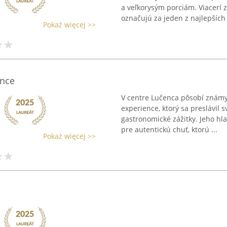
a veľkorysým porciám. Viacerí z
označujú za jeden z najlepších .
Pokaż więcej >>
ence
V centre Lučenca pôsobí známy
experience, ktorý sa preslávil
gastronomické zážitky. Jeho h
pre autentickú chuť, ktorú ...
Pokaż więcej >>