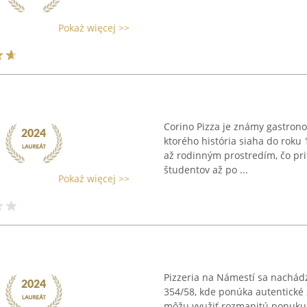
Pokaż więcej >>
Corino Pizza je známy gastrono
ktorého história siaha do roku 
až rodinným prostredím, čo priť
študentov až po ...
Pokaż więcej >>
Pizzeria na Námestí sa nachád
354/58, kde ponúka autentické z
môžu využiť rozmanitú ponuku č