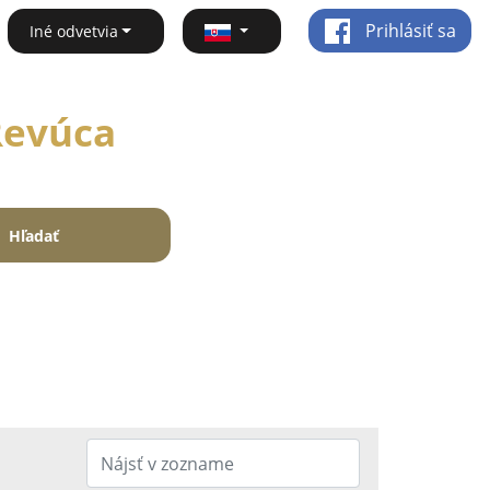
Prihlásiť sa
Iné odvetvia
 Revúca
Hľadať