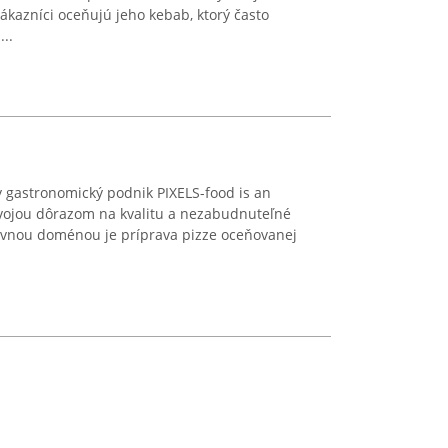
ákazníci oceňujú jeho kebab, ktorý často
..
 gastronomický podnik PIXELS-food is an
 svojou dôrazom na kvalitu a nezabudnuteľné
lavnou doménou je príprava pizze oceňovanej