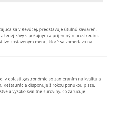
júca sa v Revúcej, predstavuje útulnú kaviareň,
praženej kávy s pokojným a príjemným prostredím.
stlivo zostaveným menu, ktoré sa zameriava na
cej v oblasti gastronómie so zameraním na kvalitu a
m. Reštaurácia disponuje širokou ponukou pizze,
tvé a vysoko kvalitné suroviny, čo zaručuje