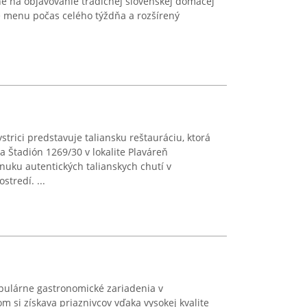
é na objavovanie tradičnej slovenskej domácej
 menu počas celého týždňa a rozšírený
trici predstavuje taliansku reštauráciu, ktorá
 Štadión 1269/30 v lokalite Plaváreň
onuku autentických talianskych chutí v
tredí. ...
pulárne gastronomické zariadenia v
m si získava priaznivcov vďaka vysokej kvalite