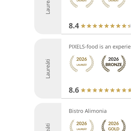
Laureáti
8.4
PIXELS-food is an experi
Laureáti
8.6
Bistro Alimonia