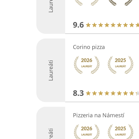
Laureáti
9.6
Corino pizza
Laureáti
8.3
Pizzeria na Námestí
Laureáti