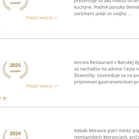
prezentuje sa ako miesto určen
kuchyne. Podnik ponúka denné
sortiment jedál zo svojho ...
Pokaż więcej >>
Ancora Restaurant v Banskej Bys
sa nachádza na adrese Cesta na
Štiavničky. Sústreďuje sa na p
príjemnom gastronomickom pros
Pokaż więcej >>
Kebab Moravce patrí medzi po
Hontianskych Moravciach, pričo