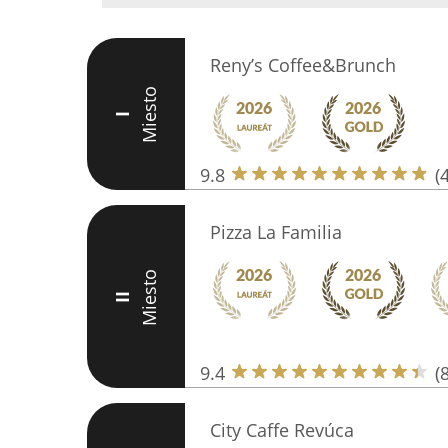
Reny’s Coffee&Brunch
Miesto
I
9.8
(
Pizza La Familia
Miesto
II
9.4
(
City Caffe Revúca