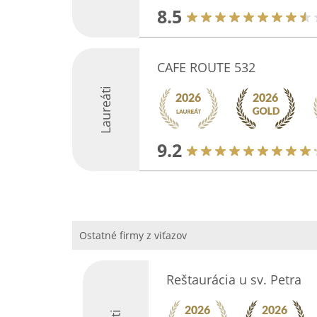
8.5
CAFE ROUTE 532
Laureáti
9.2
Ostatné firmy z viťazov
Reštaurácia u sv. Petra