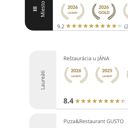
Miesto
III
9.2
(
Reštaurácia u JÁNA
Laureáti
8.4
Pizza&Restaurant GUSTO