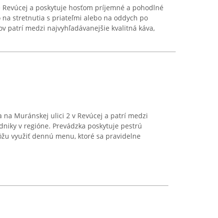
re Revúcej a poskytuje hosťom príjemné a pohodlné
o na stretnutia s priateľmi alebo na oddych po
 patrí medzi najvyhľadávanejšie kvalitná káva,
 na Muránskej ulici 2 v Revúcej a patrí medzi
niky v regióne. Prevádzka poskytuje pestrú
ôžu využiť dennú menu, ktoré sa pravidelne