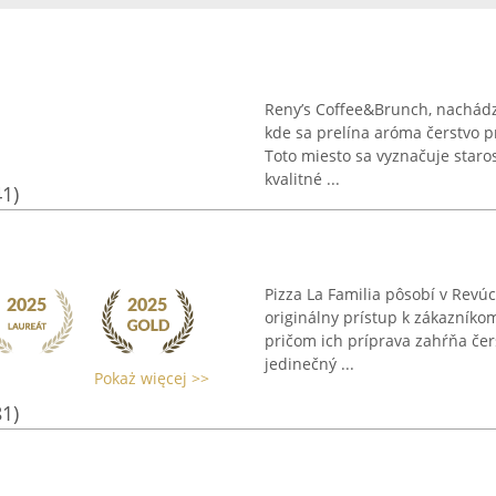
Reny’s Coffee&Brunch, nachádza
kde sa prelína aróma čerstvo 
Toto miesto sa vyznačuje staro
kvalitné ...
41)
Pizza La Familia pôsobí v Revú
originálny prístup k zákazníko
pričom ich príprava zahŕňa čers
jedinečný ...
Pokaż więcej >>
81)