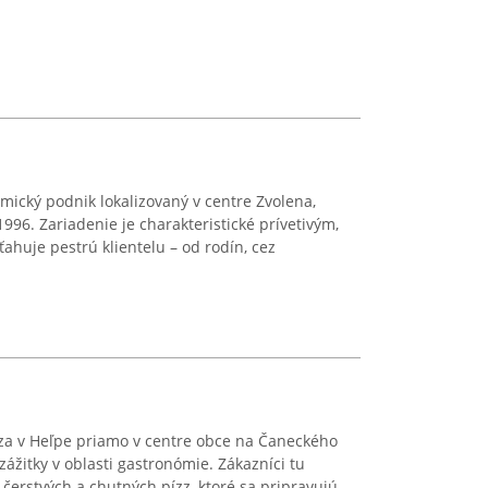
mický podnik lokalizovaný v centre Zvolena,
1996. Zariadenie je charakteristické prívetivým,
ahuje pestrú klientelu – od rodín, cez
za v Heľpe priamo v centre obce na Čaneckého
ážitky v oblasti gastronómie. Zákazníci tu
erstvých a chutných pízz, ktoré sa pripravujú