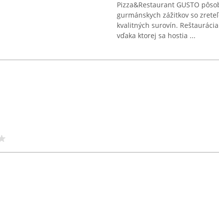
Pizza&Restaurant GUSTO pôsobí
gurmánskych zážitkov so zreteľ
kvalitných surovín. Reštaurácia
vďaka ktorej sa hostia ...