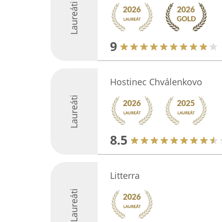
Laureáti
9
Hostinec Chválenkovo
Laureáti
8.5
Litterra
Laureáti