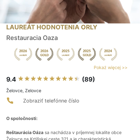
LAUREÁT HODNOTENIA ORLY
Restauracia Oaza
Pokaż więcej >>
9.4
(89)
Želovce, Zelovce
Zobraziť telefónne číslo
O spoločnosti:
Reštaurácia Oáza
sa nachádza v príjemnej lokalite obce
Želovce na Krtíšskej ceste 321 a je charakteristická