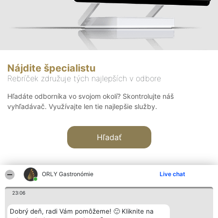
Nájdite špecialistu
Rebríček združuje tých najlepších v odbore
Hľadáte odborníka vo svojom okolí? Skontrolujte náš
vyhľadávač. Využívajte len tie najlepšie služby.
Hľadať
ORLY Gastronómie
Live chat
23:06
Organizátor hodnotenia
Hodnotenie
Kontakt
Dobrý deň, radi Vám pomôžeme! 🙂 Kliknite na
Bright Side Solutions sp. z o.
Laureáti
Kontakt