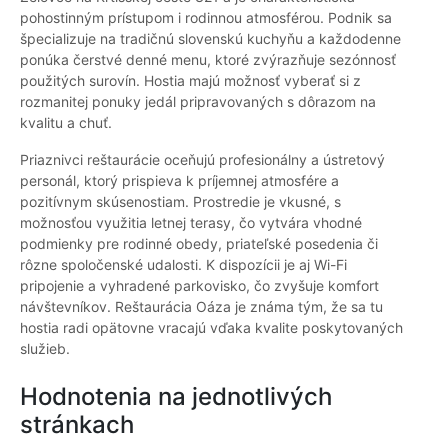
pohostinným prístupom i rodinnou atmosférou. Podnik sa
špecializuje na tradičnú slovenskú kuchyňu a každodenne
ponúka čerstvé denné menu, ktoré zvýrazňuje sezónnosť
použitých surovín. Hostia majú možnosť vyberať si z
rozmanitej ponuky jedál pripravovaných s dôrazom na
kvalitu a chuť.
Priaznivci reštaurácie oceňujú profesionálny a ústretový
personál, ktorý prispieva k príjemnej atmosfére a
pozitívnym skúsenostiam. Prostredie je vkusné, s
možnosťou využitia letnej terasy, čo vytvára vhodné
podmienky pre rodinné obedy, priateľské posedenia či
rôzne spoločenské udalosti. K dispozícii je aj Wi-Fi
pripojenie a vyhradené parkovisko, čo zvyšuje komfort
návštevníkov. Reštaurácia Oáza je známa tým, že sa tu
hostia radi opätovne vracajú vďaka kvalite poskytovaných
služieb.
Hodnotenia na jednotlivých
stránkach