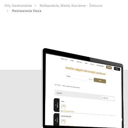
Orly Gastronómie
Reštaurácie, Bistrá, Kaviarne - Želovce
Restauracia Oaza