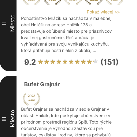
Pokaż więcej >>
Miesto
Pohostinstvo Mrázik sa nachádza v malebnej
II
obci Hnilčík na adrese Hnilčík 178 a
predstavuje obľúbené miesto pre priaznivcov
kvalitnej gastronómie. Reštaurácia je
vyhľadávaná pre svoju vynikajúcu kuchyňu,
ktorá priťahuje hostí nielen z okolia, ...
9.2
(151)
Bufet Grajnár
Bufet Grajnár sa nachádza v sedle Grajnár v
Miesto
oblasti Hnilčík, kde poskytuje občerstvenie v
III
prírodnom prostredí regiónu Spiš. Toto rýchle
občerstvenie je výhodnou zastávkou pre
turistov, cyklistov i rodiny, ktoré sa pohybujú