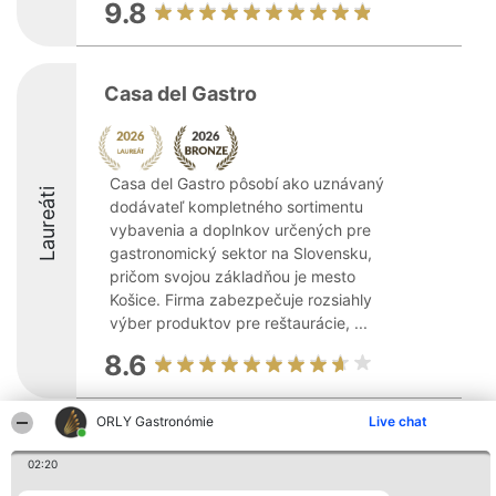
9.8
Casa del Gastro
Casa del Gastro pôsobí ako uznávaný
Laureáti
dodávateľ kompletného sortimentu
vybavenia a doplnkov určených pre
gastronomický sektor na Slovensku,
pričom svojou základňou je mesto
Košice. Firma zabezpečuje rozsiahly
výber produktov pre reštaurácie, ...
8.6
ORLY Gastronómie
Live chat
Organizátor hodnotenia
Hodnotenie
Kontakt
Bright Side Solutions sp. z o.
Laureáti
Kontakt
02:20
o. sp. k.
Lista
ul. Ruska 22
wszystkich