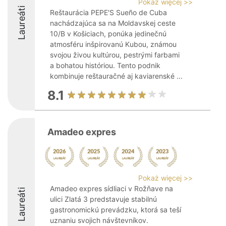
Pokaż więcej >>
Laureáti
Reštaurácia PEPE'S Sueño de Cuba
nachádzajúca sa na Moldavskej ceste
10/B v Košiciach, ponúka jedinečnú
atmosféru inšpirovanú Kubou, známou
svojou živou kultúrou, pestrými farbami
a bohatou históriou. Tento podnik
kombinuje reštauračné aj kaviarenské ...
8.1
Amadeo expres
Pokaż więcej >>
Amadeo expres sídliaci v Rožňave na
Laureáti
ulici Zlatá 3 predstavuje stabilnú
gastronomickú prevádzku, ktorá sa teší
uznaniu svojich návštevníkov.