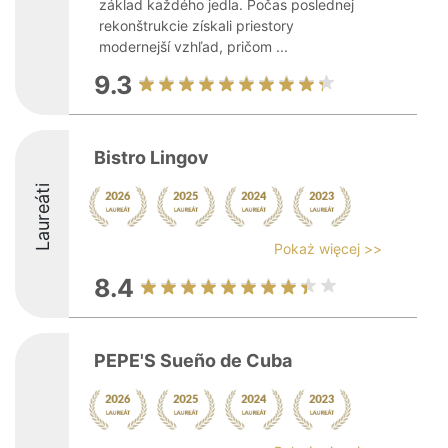
základ každého jedla. Počas poslednej
rekonštrukcie získali priestory
modernejší vzhľad, pričom ...
9.3
Bistro Lingov
Laureáti
Pokaż więcej >>
8.4
PEPE'S Sueño de Cuba