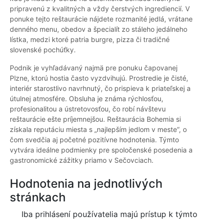
pripravenú z kvalitných a vždy čerstvých ingrediencií. V
ponuke tejto reštaurácie nájdete rozmanité jedlá, vrátane
denného menu, obedov a špecialít zo stáleho jedálneho
lístka, medzi ktoré patria burgre, pizza či tradičné
slovenské pochúťky.
Podnik je vyhľadávaný najmä pre ponuku čapovanej
Plzne, ktorú hostia často vyzdvihujú. Prostredie je čisté,
interiér starostlivo navrhnutý, čo prispieva k priateľskej a
útulnej atmosfére. Obsluha je známa rýchlosťou,
profesionalitou a ústretovosťou, čo robí návštevu
reštaurácie ešte príjemnejšou. Reštaurácia Bohemia si
získala reputáciu miesta s „najlepším jedlom v meste“, o
čom svedčia aj početné pozitívne hodnotenia. Týmto
vytvára ideálne podmienky pre spoločenské posedenia a
gastronomické zážitky priamo v Sečovciach.
Hodnotenia na jednotlivých
stránkach
Iba prihlásení používatelia majú prístup k týmto