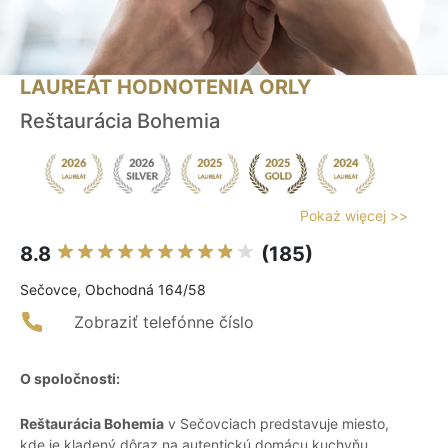
LAUREÁT HODNOTENIA ORLY
Reštaurácia Bohemia
Pokaż więcej >>
8.8
(185)
Sečovce, Obchodná 164/58
Zobraziť telefónne číslo
O spoločnosti:
Reštaurácia Bohemia
v Sečovciach predstavuje miesto,
kde je kladený dôraz na autentickú domácu kuchyňu