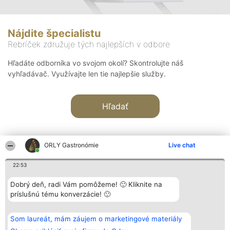
Nájdite špecialistu
Rebríček združuje tých najlepších v odbore
Hľadáte odborníka vo svojom okolí? Skontrolujte náš
vyhľadávač. Využívajte len tie najlepšie služby.
Hľadať
ORLY Gastronómie
Live chat
22:53
Organizátor hodnotenia
Hodnotenie
Kontakt
Dobrý deň, radi Vám pomôžeme! 🙂 Kliknite na
Bright Side Solutions sp. z o.
Laureáti
Kontakt
príslušnú tému konverzácie! 🙂
o. sp. k.
Lista
ul. Ruska 22
wszystkich
Wrocław 50-079
Laureatów
Som laureát, mám záujem o marketingové materiály
KRS 0000749100 | Regon
Podmienky
381313360 | NIP 8943132676
Obchodné