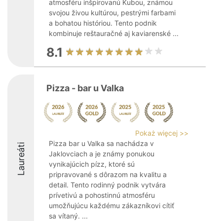
atmosféru inšpirovanú Kubou, známou
svojou živou kultúrou, pestrými farbami
a bohatou históriou. Tento podnik
kombinuje reštauračné aj kaviarenské ...
8.1
Pizza - bar u Valka
Pokaż więcej >>
Pizza bar u Valka sa nachádza v
Laureáti
Jaklovciach a je známy ponukou
vynikajúcich pízz, ktoré sú
pripravované s dôrazom na kvalitu a
detail. Tento rodinný podnik vytvára
prívetivú a pohostinnú atmosféru
umožňujúcu každému zákazníkovi cítiť
sa vítaný. ...