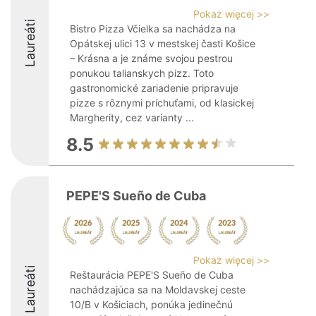
Pokaż więcej >>
Laureáti
Bistro Pizza Včielka sa nachádza na
Opátskej ulici 13 v mestskej časti Košice
– Krásna a je známe svojou pestrou
ponukou talianskych pizz. Toto
gastronomické zariadenie pripravuje
pizze s rôznymi príchuťami, od klasickej
Margherity, cez varianty ...
8.5
PEPE'S Sueño de Cuba
Pokaż więcej >>
Laureáti
Reštaurácia PEPE'S Sueño de Cuba
nachádzajúca sa na Moldavskej ceste
10/B v Košiciach, ponúka jedinečnú