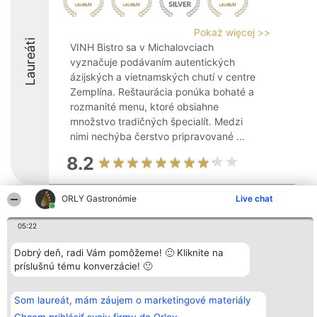
Pokaż więcej >>
Laureáti
VINH Bistro sa v Michalovciach
vyznačuje podávaním autentických
ázijských a vietnamských chutí v centre
Zemplína. Reštaurácia ponúka bohaté a
rozmanité menu, ktoré obsiahne
množstvo tradičných špecialít. Medzi
nimi nechýba čerstvo pripravované ...
8.2
ORLY Gastronómie
Live chat
Organizátor hodnotenia
Hodnotenie
Kontakt
Bright Side Solutions sp. z o.
Laureáti
Kontakt
05:22
o. sp. k.
Lista
ul. Ruska 22
wszystkich
Dobrý deň, radi Vám pomôžeme! 🙂 Kliknite na
Wrocław 50-079
Laureatów
príslušnú tému konverzácie! 🙂
KRS 0000749100 | Regon
Podmienky
381313360 | NIP 8943132676
Obchodné
+48 508 492 400
podmienky
Zásady
Som laureát, mám záujem o marketingové materiály
ochrany