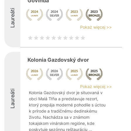
Góvinda
Laureáti
Pokaż więcej >>
Kolonia Gazdovský dvor
Pokaż więcej >>
Laureáti
Kolonia Gazdovský dvor je situovaná v
obci Malá Tŕňa a predstavuje rezort,
ktorý prepája moderné pohodlie s úctou
k prírode a tradičnému dedinskému
životu. Nachádza sa v známom
tokajskom vinárskom regióne, kde
poskytuje sezónnu reštauráciu ...