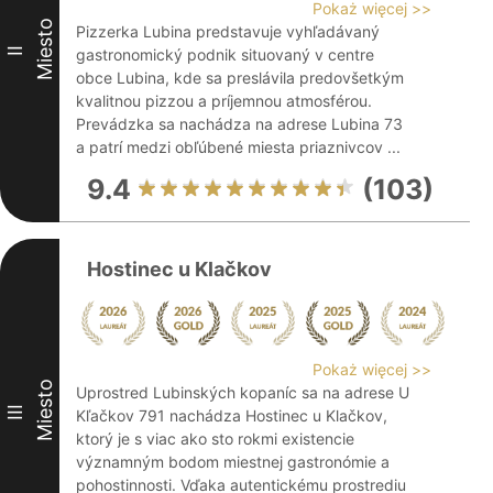
Pokaż więcej >>
Miesto
Pizzerka Lubina predstavuje vyhľadávaný
II
gastronomický podnik situovaný v centre
obce Lubina, kde sa preslávila predovšetkým
kvalitnou pizzou a príjemnou atmosférou.
Prevádzka sa nachádza na adrese Lubina 73
a patrí medzi obľúbené miesta priaznivcov ...
9.4
(103)
Hostinec u Klačkov
Pokaż więcej >>
Miesto
Uprostred Lubinských kopaníc sa na adrese U
III
Kľačkov 791 nachádza Hostinec u Klačkov,
ktorý je s viac ako sto rokmi existencie
významným bodom miestnej gastronómie a
pohostinnosti. Vďaka autentickému prostrediu