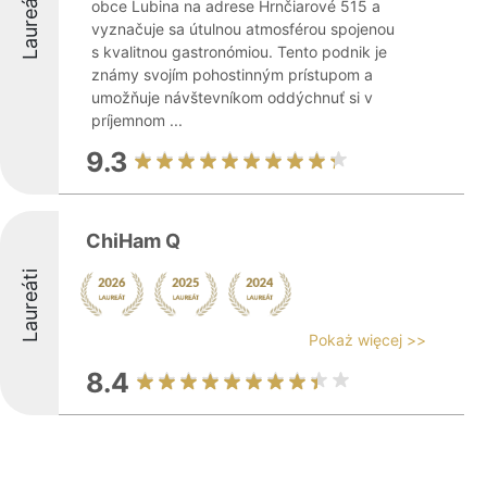
Laureáti
obce Lubina na adrese Hrnčiarové 515 a
vyznačuje sa útulnou atmosférou spojenou
s kvalitnou gastronómiou. Tento podnik je
známy svojím pohostinným prístupom a
umožňuje návštevníkom oddýchnuť si v
príjemnom ...
9.3
ChiHam Q
Laureáti
Pokaż więcej >>
8.4