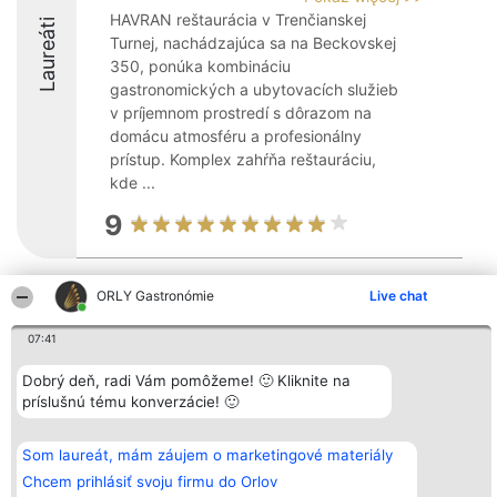
HAVRAN reštaurácia v Trenčianskej
Laureáti
Turnej, nachádzajúca sa na Beckovskej
350, ponúka kombináciu
gastronomických a ubytovacích služieb
v príjemnom prostredí s dôrazom na
domácu atmosféru a profesionálny
prístup. Komplex zahŕňa reštauráciu,
kde ...
9
ORLY Gastronómie
Live chat
Organizátor hodnotenia
Hodnotenie
Kontakt
Bright Side Solutions sp. z o.
Laureáti
Kontakt
o. sp. k.
Lista
07:41
ul. Ruska 22
wszystkich
Wrocław 50-079
Laureatów
Dobrý deň, radi Vám pomôžeme! 🙂 Kliknite na
KRS 0000749100 | Regon
Podmienky
príslušnú tému konverzácie! 🙂
381313360 | NIP 8943132676
Obchodné
+48 508 492 400
podmienky
Zásady
ochrany
Som laureát, mám záujem o marketingové materiály
osobných
Chcem prihlásiť svoju firmu do Orlov
údajov