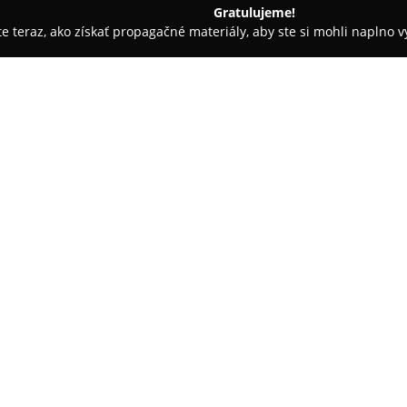
Gratulujeme!
ite teraz, ako získať propagačné materiály, aby ste si mohli naplno 
- Považská Bystrica
Kaviareň BELGRAVIA
O spoločnosti:
V centre Považskej Bystrice sa
s jemnou eleganciou.
Kaviareň
prostredí, kde návštevníci náj
aj bezplatné parkovanie priam
Pokaż więcej >>
pôsobivým vonkajším vzhľadom 
vytvára výnimočnú atmosféru u
Kaviareň ponúka priestory pri
vyhradené pre fajčiarov, čím 
dispozícii je široká ponuka c
nápoje. Starostlivo upravený i