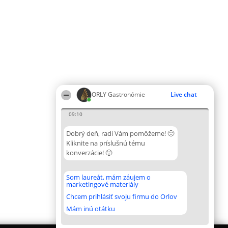
ORLY Gastronómie
Live chat
09:10
Dobrý deň, radi Vám pomôžeme! 🙂
Kliknite na príslušnú tému
konverzácie! 🙂
Som laureát, mám záujem o
marketingové materiály
Chcem prihlásiť svoju firmu do Orlov
Mám inú otátku