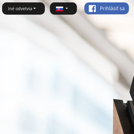
Prihlásiť sa
Iné odvetvia