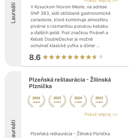
Pokaż więcej >>
Laureáti
V Kysuckom Novom Meste, na adrese
SNP 383, sídli obľúbené gastronomické
zariadenie, ktoré kombinuje atmosféru
pivárne s rozmanitou ponukou kebabu
a ďalších jedál. Pod značkou Piváreň a
Kebab DoubleDecker je možné
ochutnať klasické yufka a döner ...
8.6
Plzeňská reštaurácia - Žilinská
Plznička
Pokaż więcej >>
Laureáti
Plzeňská reštaurácia - Žilinská Plznička