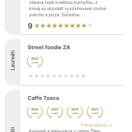
získava hostí kvalitnou kuchyňou, z
ktorej sú obzvlášť vyzdvihované chutné
pokrmy a pizza. Súčasťou ...
9
Street foodie ZA
Laureáti
Caffe Tosca
Pokaż więcej >>
Kaviareň a reštaurácia v centre Žiliny