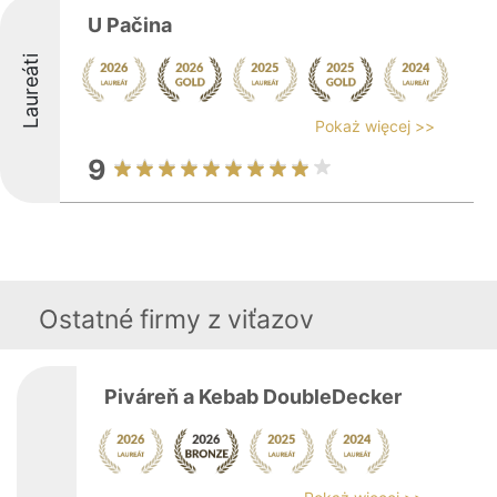
U Pačina
Laureáti
Pokaż więcej >>
9
Ostatné firmy z viťazov
Piváreň a Kebab DoubleDecker