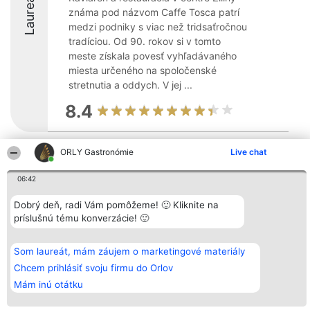
Laureáti
známa pod názvom Caffe Tosca patrí
medzi podniky s viac než tridsaťročnou
tradíciou. Od 90. rokov si v tomto
meste získala povesť vyhľadávaného
miesta určeného na spoločenské
stretnutia a oddych. V jej ...
8.4
ORLY Gastronómie
Live chat
Organizátor hodnotenia
Hodnotenie
Kontakt
Bright Side Solutions sp. z o.
Laureáti
Kontakt
06:42
o. sp. k.
Lista
ul. Ruska 22
wszystkich
Wrocław 50-079
Laureatów
Dobrý deň, radi Vám pomôžeme! 🙂 Kliknite na
KRS 0000749100 | Regon
Podmienky
príslušnú tému konverzácie! 🙂
381313360 | NIP 8943132676
Obchodné
+48 508 492 400
podmienky
Zásady
Som laureát, mám záujem o marketingové materiály
ochrany
osobných
Chcem prihlásiť svoju firmu do Orlov
údajov
Mám inú otátku