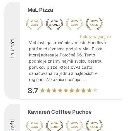
MaL Pizza
Pokaż więcej >>
Laureáti
V oblasti gastronómie v meste Handlová
patrí medzi známe podniky MaL Pizza,
ktorej adresa je Potočná 66. Tento
podnik je známy najmä svojou pestrou
ponukou pizze, ktorá býva často
označovaná za jednu z najlepších v
regióne. Zákazníci oceňujú ...
8.7
Kaviareň Cofftee Puchov
Laureáti