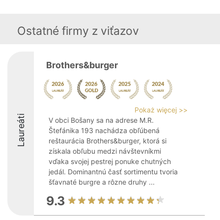
Ostatné firmy z viťazov
Brothers&burger
Pokaż więcej >>
Laureáti
V obci Bošany sa na adrese M.R.
Štefánika 193 nachádza obľúbená
reštaurácia Brothers&burger, ktorá si
získala obľubu medzi návštevníkmi
vďaka svojej pestrej ponuke chutných
jedál. Dominantnú časť sortimentu tvoria
šťavnaté burgre a rôzne druhy ...
9.3