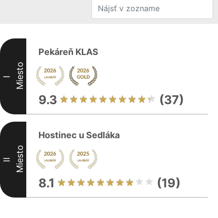
Pekáreň KLAS
Miesto
I
9.3
(37)
Hostinec u Sedláka
Miesto
II
8.1
(19)