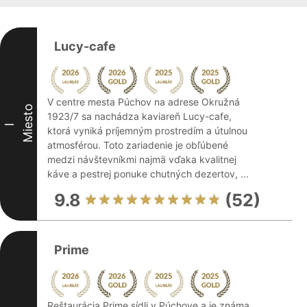
Lucy-cafe
V centre mesta Púchov na adrese Okružná
Miesto
1923/7 sa nachádza kaviareň Lucy-cafe,
I
ktorá vyniká príjemným prostredím a útulnou
atmosférou. Toto zariadenie je obľúbené
medzi návštevníkmi najmä vďaka kvalitnej
káve a pestrej ponuke chutných dezertov, ...
9.8
(52)
Prime
Reštaurácia Prime sídli v Púchove a je známa