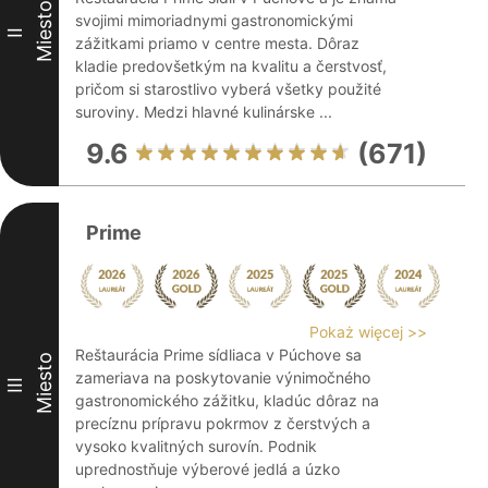
Miesto
svojimi mimoriadnymi gastronomickými
II
zážitkami priamo v centre mesta. Dôraz
kladie predovšetkým na kvalitu a čerstvosť,
pričom si starostlivo vyberá všetky použité
suroviny. Medzi hlavné kulinárske ...
9.6
(671)
Prime
Pokaż więcej >>
Reštaurácia Prime sídliaca v Púchove sa
Miesto
zameriava na poskytovanie výnimočného
III
gastronomického zážitku, kladúc dôraz na
precíznu prípravu pokrmov z čerstvých a
vysoko kvalitných surovín. Podnik
uprednostňuje výberové jedlá a úzko