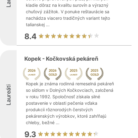
kladie dôraz na kvalitu surovín a výrazný
chuťový zážitok. V ponuke reštaurácie sa
nachádza viacero tradičných variant tejto
talianskej ...
8.4
Kopek - Kočkovská pekáreň
Kopek je známa rodinná remeselná pekáreň
Laureáti
so sídlom v Dolných Kočkovciach, založená
v roku 1992. Spoločnosť získala silné
postavenie v oblasti pečenia vďaka
produkcii rôznorodých čerstvých
pekárenských výrobkov, ktoré zahŕňajú
chleby, bežné ...
9.3