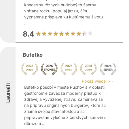
koncertov rôznych hudobných žánrov
vrátane rocku, popu aj jazzu, čím
významne prispieva ku kultúrnemu životu
...
8.4
Bufetko
Pokaż więcej >>
Laureáti
Bufetko pôsobí v meste Púchov a v oblasti
gastronómie zavádza moderný prístup k
zdravej a vyváženej strave. Zameriava sa
na prípravu originálnych burgerov, ktoré sú
známe svojou šťavnatosťou a sú
pripravované výlučne z čerstvých surovín s
dôrazom ...