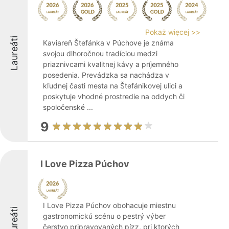
Pokaż więcej >>
Laureáti
Kaviareň Štefánka v Púchove je známa
svojou dlhoročnou tradíciou medzi
priaznivcami kvalitnej kávy a príjemného
posedenia. Prevádzka sa nachádza v
kľudnej časti mesta na Štefánikovej ulici a
poskytuje vhodné prostredie na oddych či
spoločenské ...
9
I Love Pizza Púchov
I Love Pizza Púchov obohacuje miestnu
Laureáti
gastronomickú scénu o pestrý výber
čerstvo pripravovaných pízz, pri ktorých