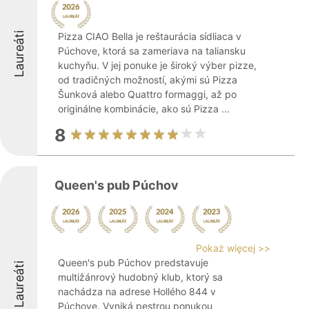
Laureáti
Pizza CIAO Bella je reštaurácia sídliaca v
Púchove, ktorá sa zameriava na taliansku
kuchyňu. V jej ponuke je široký výber pizze,
od tradičných možností, akými sú Pizza
Šunková alebo Quattro formaggi, až po
originálne kombinácie, ako sú Pizza ...
8
Queen's pub Púchov
Pokaż więcej >>
Queen's pub Púchov predstavuje
Laureáti
multižánrový hudobný klub, ktorý sa
nachádza na adrese Hollého 844 v
Púchove. Vyniká pestrou ponukou