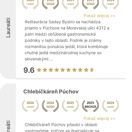
Pokaż więcej >>
Laureáti
Reštaurácia Saday Bystro sa nachádza
priamo v Púchove na Moravskej ulici 4312 a
patrí medzi obľúbené gastronomické
podniky v tejto oblasti. Podnik je známy
rozmanitou ponukou jedál, ktorá kombinuje
chutné jedlá medzinárodnej kuchyne so
slovenskými ...
9.6
Chlebíčkáreň Púchov
Pokaż więcej >>
Laureáti
Chlebíčkáreň Púchov pôsobí v oblasti
gastronómie, pričom sa špecializuje na