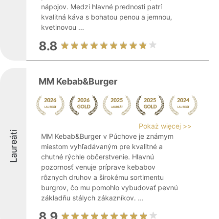
nápojov. Medzi hlavné prednosti patrí
kvalitná káva s bohatou penou a jemnou,
kvetinovou ...
8.8
MM Kebab&Burger
Pokaż więcej >>
Laureáti
MM Kebab&Burger v Púchove je známym
miestom vyhľadávaným pre kvalitné a
chutné rýchle občerstvenie. Hlavnú
pozornosť venuje príprave kebabov
rôznych druhov a širokému sortimentu
burgrov, čo mu pomohlo vybudovať pevnú
základňu stálych zákazníkov. ...
8.9