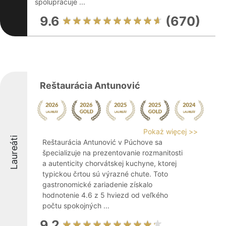
spolupracuje ...
9.6
(670)
Reštaurácia Antunović
Pokaż więcej >>
Laureáti
Reštaurácia Antunović v Púchove sa
špecializuje na prezentovanie rozmanitosti
a autenticity chorvátskej kuchyne, ktorej
typickou črtou sú výrazné chute. Toto
gastronomické zariadenie získalo
hodnotenie 4.6 z 5 hviezd od veľkého
počtu spokojných ...
9.2