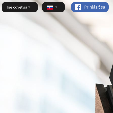
Prihlásiť sa
Iné odvetvia