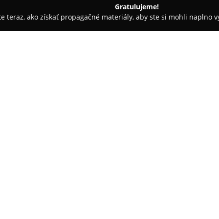
Gratulujeme!
ite teraz, ako získať propagačné materiály, aby ste si mohli naplno 
 - Krásno nad Kysucou
Hostinec Zlatá Koruna
O spoločnosti:
V malebnom meste Krásno nad 
hostinec s názvom
Hostinec Zl
obľúbené miesta vďaka dôrazu n
Zákazníci si často pochvaľujú 
Pokaż więcej >>
návštevy v hostinci a prispiev
personál dbá na pohodlie každé
atmosféru.
stania 1511
Hostinec Zlatá Koruna poskytu
posedenia s priateľmi, ale aj n
náročnom dni. Ponuka jedál a n