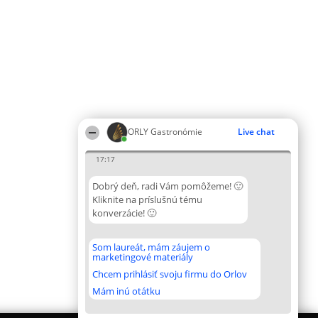
ORLY Gastronómie
Live chat
17:17
Dobrý deň, radi Vám pomôžeme! 🙂
Kliknite na príslušnú tému
konverzácie! 🙂
Som laureát, mám záujem o
marketingové materiály
Chcem prihlásiť svoju firmu do Orlov
Mám inú otátku