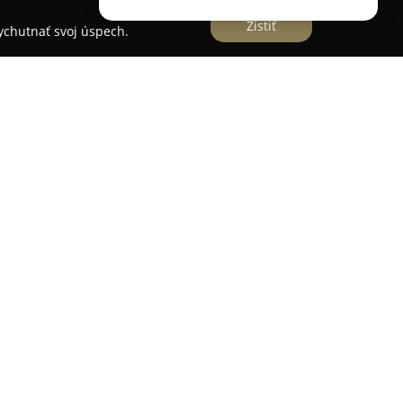
Zistiť
vychutnať svoj úspech.
Kysucou, v regióne Kysuce, sa nachádza známy
atá Koruna
. Tento podnik sa zaradil medzi
a tradičnú pohostinnosť a kvalitné služby.
výber dobrého piva, ktorý je významnou súčasťou
a k celkovému gastronomickému zážitku. Prívetivý
ho hosťa a vytvára uvoľnenú, priateľskú
je vhodné prostredie nielen pre večerné
a oslavy špeciálnych udalostí či oddych po
ápojov bola zostavená tak, aby dotvárala