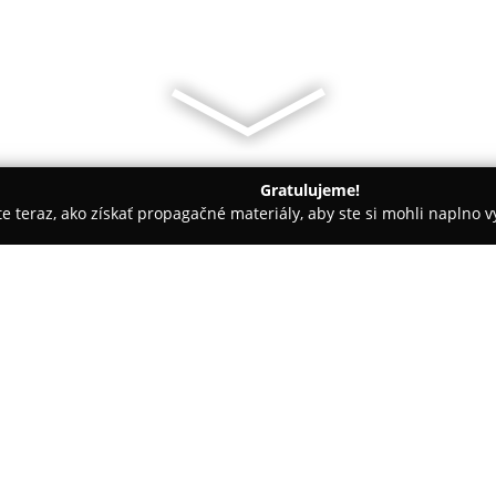
Gratulujeme!
ite teraz, ako získať propagačné materiály, aby ste si mohli naplno 
- Košice
Hotel Yasmin ****, Košice
O spoločnosti:
Hotel Yasmin Košice
predstavu
blízkosti samotného centra Koš
turistov. Hostia majú na výber