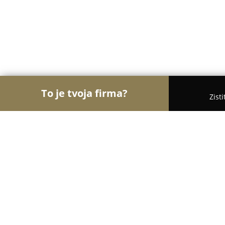
To je tvoja firma?
Zist
Orly Gastronómie
Reštaurácie, Bistrá, Kaviarne 
Hotel Yasmin ****, Košice