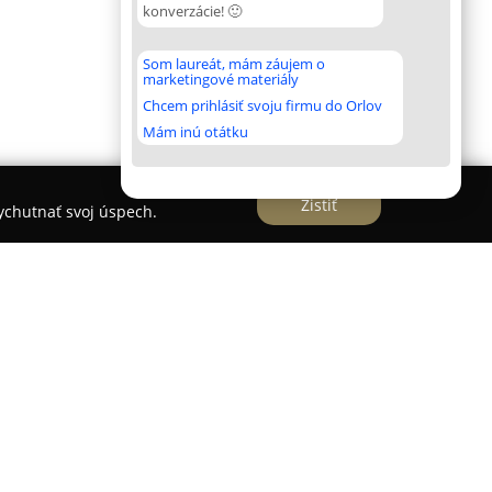
konverzácie! 🙂
Som laureát, mám záujem o
marketingové materiály
Chcem prihlásiť svoju firmu do Orlov
Mám inú otátku
Zistiť
vychutnať svoj úspech.
je štvorhviezdičkový hotel nachádzajúci sa v
íc, ktorý je vhodný pre obchodných hostí aj
 zo 166 izieb a apartmánov, ktoré zaujmú