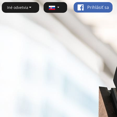
Prihlásiť sa
Iné odvetvia