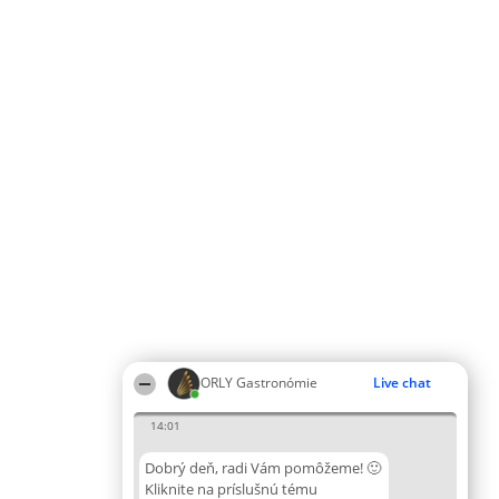
ORLY Gastronómie
Live chat
14:01
Dobrý deň, radi Vám pomôžeme! 🙂
Kliknite na príslušnú tému