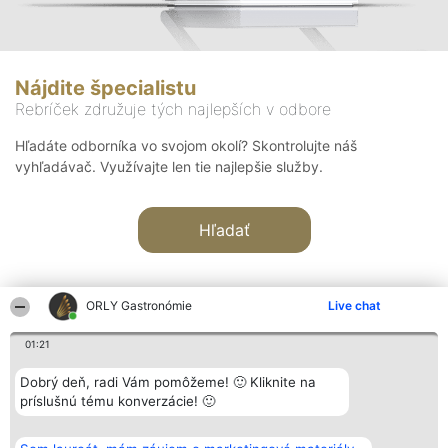
Nájdite špecialistu
Rebríček združuje tých najlepších v odbore
Hľadáte odborníka vo svojom okolí? Skontrolujte náš
vyhľadávač. Využívajte len tie najlepšie služby.
Hľadať
ORLY Gastronómie
Live chat
01:21
Organizátor hodnotenia
Hodnotenie
Kontakt
Dobrý deň, radi Vám pomôžeme! 🙂 Kliknite na
Bright Side Solutions sp. z o.
Laureáti
Kontakt
príslušnú tému konverzácie! 🙂
o. sp. k.
Lista
ul. Ruska 22
wszystkich
Wrocław 50-079
Laureatów