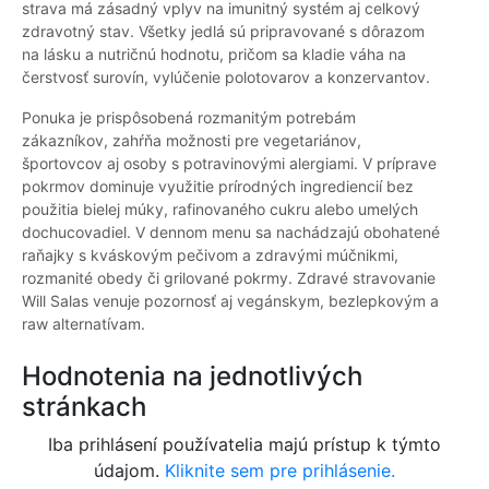
strava má zásadný vplyv na imunitný systém aj celkový
zdravotný stav. Všetky jedlá sú pripravované s dôrazom
na lásku a nutričnú hodnotu, pričom sa kladie váha na
čerstvosť surovín, vylúčenie polotovarov a konzervantov.
Ponuka je prispôsobená rozmanitým potrebám
zákazníkov, zahŕňa možnosti pre vegetariánov,
športovcov aj osoby s potravinovými alergiami. V príprave
pokrmov dominuje využitie prírodných ingrediencií bez
použitia bielej múky, rafinovaného cukru alebo umelých
dochucovadiel. V dennom menu sa nachádzajú obohatené
raňajky s kváskovým pečivom a zdravými múčnikmi,
rozmanité obedy či grilované pokrmy. Zdravé stravovanie
Will Salas venuje pozornosť aj vegánskym, bezlepkovým a
raw alternatívam.
Hodnotenia na jednotlivých
stránkach
Iba prihlásení používatelia majú prístup k týmto
údajom.
Kliknite sem pre prihlásenie.