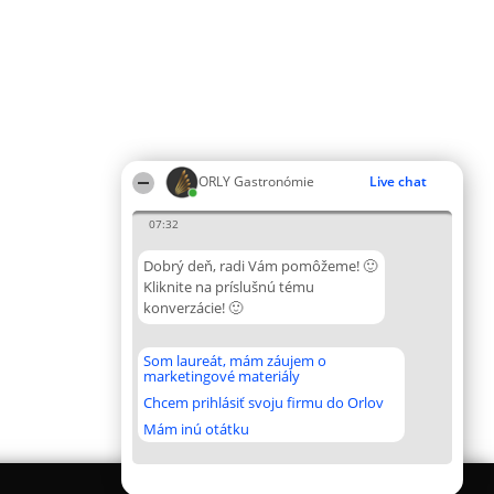
ORLY Gastronómie
Live chat
07:32
Dobrý deň, radi Vám pomôžeme! 🙂
Kliknite na príslušnú tému
konverzácie! 🙂
Som laureát, mám záujem o
marketingové materiály
Chcem prihlásiť svoju firmu do Orlov
Mám inú otátku