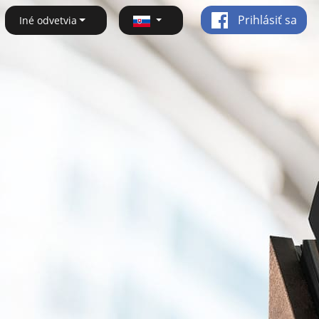
Prihlásiť sa
Iné odvetvia