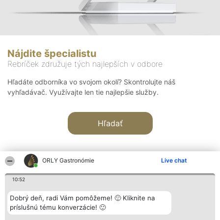
Nájdite špecialistu
Rebríček združuje tých najlepších v odbore
Hľadáte odborníka vo svojom okolí? Skontrolujte náš
vyhľadávač. Využívajte len tie najlepšie služby.
Hľadať
ORLY Gastronómie
Live chat
10:52
Organizátor hodnotenia
Hodnotenie
Kontakt
Dobrý deň, radi Vám pomôžeme! 🙂 Kliknite na
Bright Side Solutions sp. z o.
Laureáti
Kontakt
príslušnú tému konverzácie! 🙂
o. sp. k.
Lista
ul. Ruska 22
wszystkich