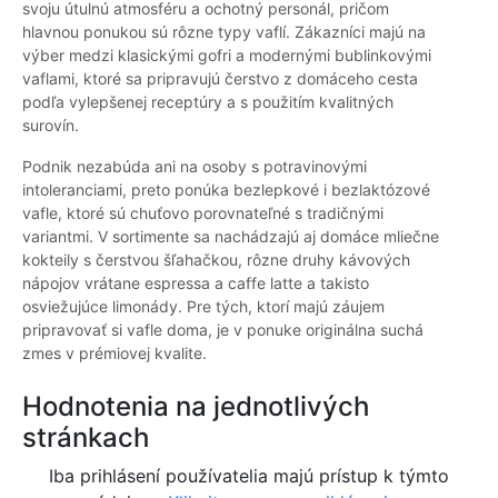
svoju útulnú atmosféru a ochotný personál, pričom
hlavnou ponukou sú rôzne typy vaflí. Zákazníci majú na
výber medzi klasickými gofri a modernými bublinkovými
vaflami, ktoré sa pripravujú čerstvo z domáceho cesta
podľa vylepšenej receptúry a s použitím kvalitných
surovín.
Podnik nezabúda ani na osoby s potravinovými
intoleranciami, preto ponúka bezlepkové i bezlaktózové
vafle, ktoré sú chuťovo porovnateľné s tradičnými
variantmi. V sortimente sa nachádzajú aj domáce mliečne
kokteily s čerstvou šľahačkou, rôzne druhy kávových
nápojov vrátane espressa a caffe latte a takisto
osviežujúce limonády. Pre tých, ktorí majú záujem
pripravovať si vafle doma, je v ponuke originálna suchá
zmes v prémiovej kvalite.
Hodnotenia na jednotlivých
stránkach
Iba prihlásení používatelia majú prístup k týmto