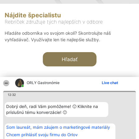
Nájdite špecialistu
Rebríček združuje tých najlepších v odbore
Hľadáte odborníka vo svojom okolí? Skontrolujte náš
vyhľadávač. Využívajte len tie najlepšie služby.
Hľadať
ORLY Gastronómie
Live chat
12:32
Organizátor hodnotenia
Hodnotenie
Kontakt
Dobrý deň, radi Vám pomôžeme! 🙂 Kliknite na
Bright Side Solutions sp. z o.
Laureáti
Kontakt
príslušnú tému konverzácie! 🙂
o. sp. k.
Lista
ul. Ruska 22
wszystkich
Wrocław 50-079
Laureatów
Som laureát, mám záujem o marketingové materiály
KRS 0000749100 | Regon
Podmienky
381313360 | NIP 8943132676
Obchodné
Chcem prihlásiť svoju firmu do Orlov
+48 508 492 400
podmienky