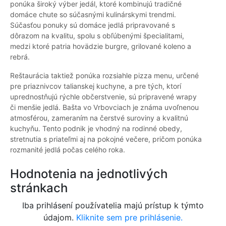
ponúka široký výber jedál, ktoré kombinujú tradičné
domáce chute so súčasnými kulinárskymi trendmi.
Súčasťou ponuky sú domáce jedlá pripravované s
dôrazom na kvalitu, spolu s obľúbenými špecialitami,
medzi ktoré patria hovädzie burgre, grilované koleno a
rebrá.
Reštaurácia taktiež ponúka rozsiahle pizza menu, určené
pre priaznivcov talianskej kuchyne, a pre tých, ktorí
uprednostňujú rýchle občerstvenie, sú pripravené wrapy
či menšie jedlá. Bašta vo Vrbovciach je známa uvoľnenou
atmosférou, zameraním na čerstvé suroviny a kvalitnú
kuchyňu. Tento podnik je vhodný na rodinné obedy,
stretnutia s priateľmi aj na pokojné večere, pričom ponúka
rozmanité jedlá počas celého roka.
Hodnotenia na jednotlivých
stránkach
Iba prihlásení používatelia majú prístup k týmto
údajom.
Kliknite sem pre prihlásenie.