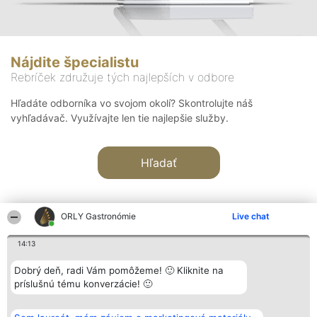
Nájdite špecialistu
Rebríček združuje tých najlepších v odbore
Hľadáte odborníka vo svojom okolí? Skontrolujte náš
vyhľadávač. Využívajte len tie najlepšie služby.
Hľadať
ORLY Gastronómie
Live chat
14:13
Organizátor hodnotenia
Hodnotenie
Kontakt
Dobrý deň, radi Vám pomôžeme! 🙂 Kliknite na
Bright Side Solutions sp. z o.
Laureáti
Kontakt
príslušnú tému konverzácie! 🙂
o. sp. k.
Lista
ul. Ruska 22
wszystkich
Wrocław 50-079
Laureatów