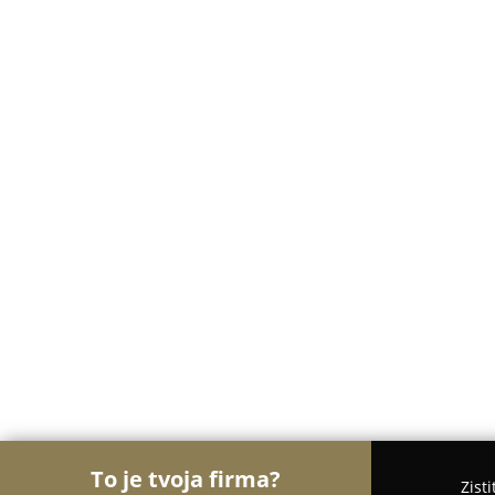
To je tvoja firma?
Zist