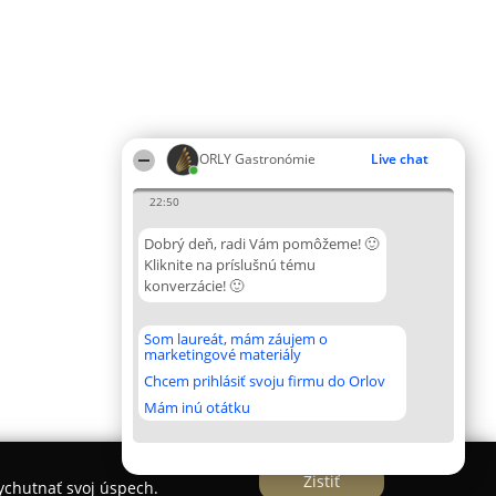
ORLY Gastronómie
Live chat
22:50
Dobrý deň, radi Vám pomôžeme! 🙂
Kliknite na príslušnú tému
konverzácie! 🙂
Som laureát, mám záujem o
marketingové materiály
Chcem prihlásiť svoju firmu do Orlov
Mám inú otátku
Zistiť
vychutnať svoj úspech.