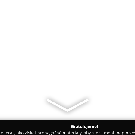
Gratulujeme!
ite teraz, ako získať propagačné materiály, aby ste si mohli naplno 