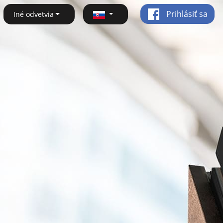
Prihlásiť sa
Iné odvetvia