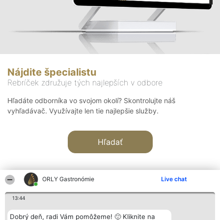
Nájdite špecialistu
Rebríček združuje tých najlepších v odbore
Hľadáte odborníka vo svojom okolí? Skontrolujte náš
vyhľadávač. Využívajte len tie najlepšie služby.
Hľadať
ORLY Gastronómie
Live chat
13:44
Organizátor hodnotenia
Hodnotenie
Kontakt
Dobrý deň, radi Vám pomôžeme! 🙂 Kliknite na