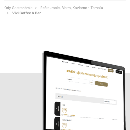
Orly Gastronómie
Reštaurácie, Bistrá, Kaviarne - Tornaľa
Vivi Coffee & Bar